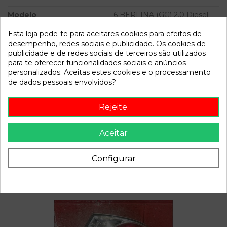
Modelo
6 BERLINA (GG) 2.0 Diesel
CAT | 0.02 - ...
Esta loja pede-te para aceitares cookies para efeitos de
desempenho, redes sociais e publicidade. Os cookies de
Referência
809979
publicidade e de redes sociais de terceiros são utilizados
Disponível a partir de:
2022-04-04
para te oferecer funcionalidades sociais e anúncios
personalizados. Aceitas estes cookies e o processamento
de dados pessoais envolvidos?
Descrição
Rejeite.
Recambio de faro derecho para mazda 6 berlina (gg) 2.0
diesel cat | 0.02 - ... 2.0 diesel cat | 0.02 - ... referencia OEM
Aceitar
IAM
Configurar
Também poderá gostar