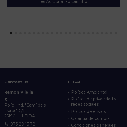
Adicionar ao carrinho
Contact us
LEGAL
Ramon Vilella
Política Ambiental
Política de privacidad y
redes sociales
Políg. Ind. "Camí dels
Frares" C/F
Política de envíos
25190 - LLEIDA
Garantía de compra
973 20 15 78
Condiciones generales