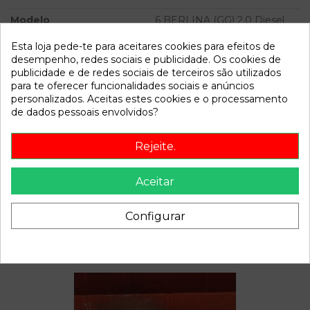
Modelo
6 BERLINA (GG) 2.0 Diesel
CAT | 0.02 - ...
Esta loja pede-te para aceitares cookies para efeitos de
desempenho, redes sociais e publicidade. Os cookies de
Referência
809980
publicidade e de redes sociais de terceiros são utilizados
Disponível a partir de:
2022-04-04
para te oferecer funcionalidades sociais e anúncios
personalizados. Aceitas estes cookies e o processamento
de dados pessoais envolvidos?
Descrição
Rejeite.
Recambio de piloto trasero derecho para mazda 6 berlina
(gg) 2.0 diesel cat | 0.02 - ... 2.0 diesel cat | 0.02 - ...
Aceitar
referencia OEM IAM
Configurar
Também poderá gostar