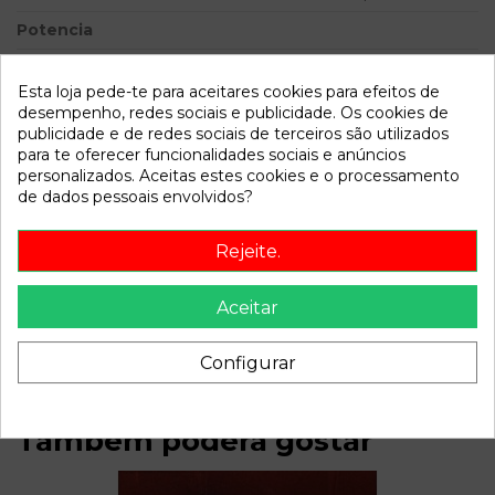
Potencia
Modelo
6 BERLINA (GG) 2.0 Diesel
CAT | 0.02 - ...
Esta loja pede-te para aceitares cookies para efeitos de
desempenho, redes sociais e publicidade. Os cookies de
publicidade e de redes sociais de terceiros são utilizados
Referência
809985
para te oferecer funcionalidades sociais e anúncios
Disponível a partir de:
2022-04-04
personalizados. Aceitas estes cookies e o processamento
de dados pessoais envolvidos?
Descrição
Rejeite.
Recambio de motor elevalunas trasero derecho para mazda
6 berlina (gg) 2.0 diesel cat | 0.02 - ... 2.0 diesel cat | 0.02 - ...
Aceitar
referencia OEM IAM
Configurar
Também poderá gostar