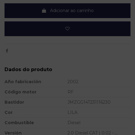
Adicionar ao carrinho
Dados do produto
Año fabricación
2002
Código motor
RF
Bastidor
JMZGG14T231116230
Cor
LILA
Combustible
Diesel
Versión
2.0 Diesel CAT | 0.02 - ...