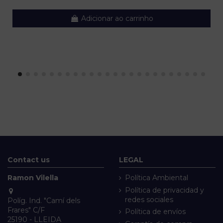
Adicionar ao carrinho
Contact us
LEGAL
Ramon Vilella
Política Ambiental
Política de privacidad y
redes sociales
Políg. Ind. "Camí dels
Frares" C/F
Política de envíos
25190 - LLEIDA