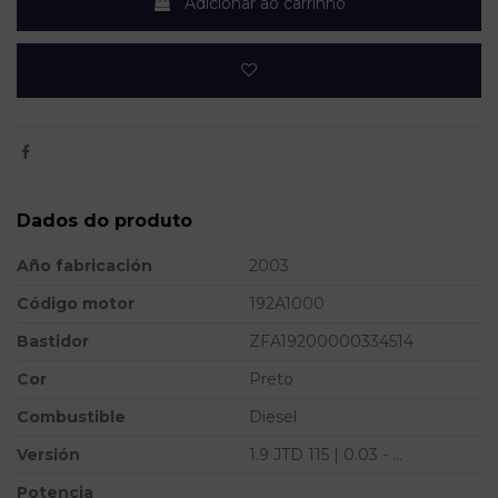
Adicionar ao carrinho
Dados do produto
Año fabricación
2003
Código motor
192A1000
Bastidor
ZFA19200000334514
Cor
Preto
Combustible
Diesel
Versión
1.9 JTD 115 | 0.03 - ...
Potencia