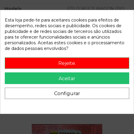
Modelo
STILO MULTI WAGON (192)
1.9 JTD 115 | 0.03 - ...
Esta loja pede-te para aceitares cookies para efeitos de
desempenho, redes sociais e publicidade. Os cookies de
Referência
782550
publicidade e de redes sociais de terceiros são utilizados
Disponível a partir de:
2022-04-04
para te oferecer funcionalidades sociais e anúncios
personalizados. Aceitas estes cookies e o processamento
de dados pessoais envolvidos?
Descrição
Rejeite.
Recambio de piloto trasero izquierdo para fiat stilo multi
wagon (192) 1.9 jtd 115 | 0.03 - ... 1.9 jtd 115 | 0.03 - ...
Aceitar
referencia OEM IAM
Configurar
Também poderá gostar