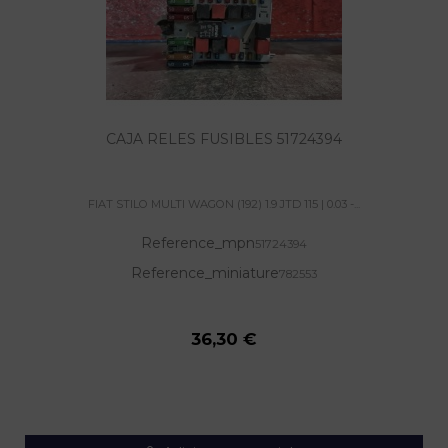
CAJA RELES FUSIBLES 51724394
FIAT STILO MULTI WAGON (192) 1.9 JTD 115 | 0.03 -...
Reference_mpn
51724394
Reference_miniature
782553
36,30 €