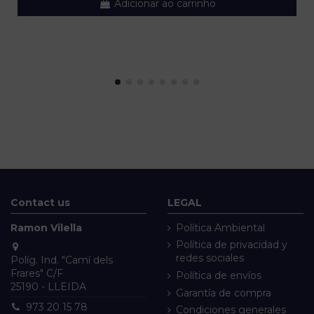
Adicionar ao carrinho
Contact us
LEGAL
Ramon Vilella
Política Ambiental
Política de privacidad y
redes sociales
Políg. Ind. "Camí dels
Frares" C/F
Política de envíos
25190 - LLEIDA
Garantía de compra
973 20 15 78
Condiciones generales