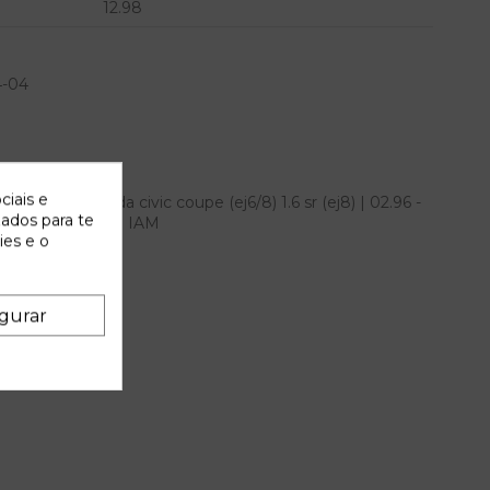
12.98
4-04
ciais e
echo para honda civic coupe (ej6/8) 1.6 sr (ej8) | 02.96 -
zados para te
.98 referencia OEM IAM
ies e o
gurar