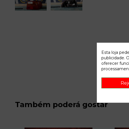
Esta loja ped
publicidade. O
oferecer func
processament
Rej
Também poderá gostar