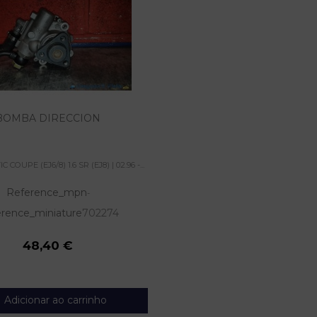
BOMBA DIRECCION
COUPE (EJ6/8) 1.6 SR (EJ8) | 02.96 -...
Reference_mpn
-
rence_miniature
702274
48,40 €
Adicionar ao carrinho