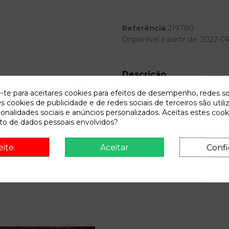
Referência
219780
Disponível a partir de:
2022-0
Descrição
e-te para aceitares cookies para efeitos de desempenho, redes so
Recambio de piloto trasero der
s cookies de publicidade e de redes sociais de terceiros são utili
12.98 1.6 sr (ej8) | 02.96 - 12
ionalidades sociais e anúncios personalizados. Aceitas estes cook
o de dados pessoais envolvidos?
eite.
Aceitar
Confi