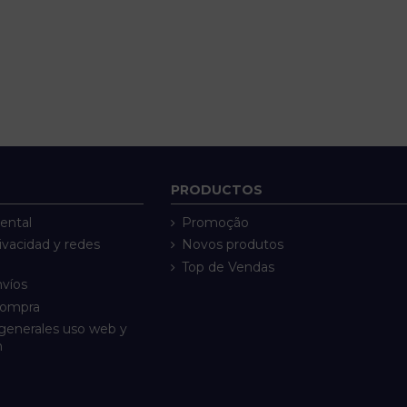
PRODUCTOS
ental
Promoção
rivacidad y redes
Novos produtos
Top de Vendas
nvíos
compra
generales uso web y
n