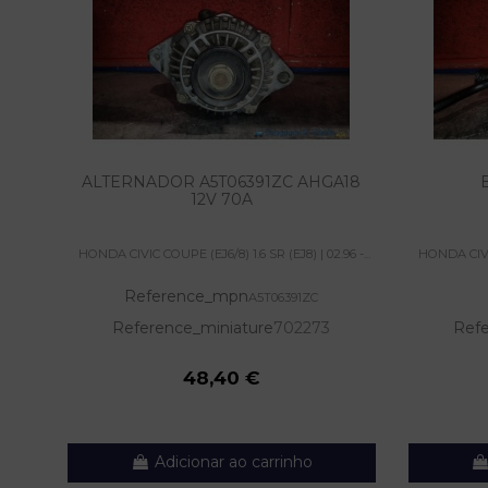
ALTERNADOR A5T06391ZC AHGA18
12V 70A
HONDA CIVIC COUPE (EJ6/8) 1.6 SR (EJ8) | 02.96 -...
HONDA CIVIC 
Reference_mpn
A5T06391ZC
Reference_miniature
702273
Refe
48,40 €
Adicionar ao carrinho