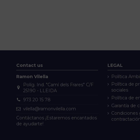
Contact us
LEGAL
Ramon Vilella
Política Ambi
Política de p
Políg. Ind. "Camí dels Frares" C/F
sociales
25190 - LLEIDA
Política de e
973 20 15 78
Garantía de 
vilella@ramonvilella.com
Condiciones 
Contáctanos ¡Estaremos encantados
contractació
de ayudarte!