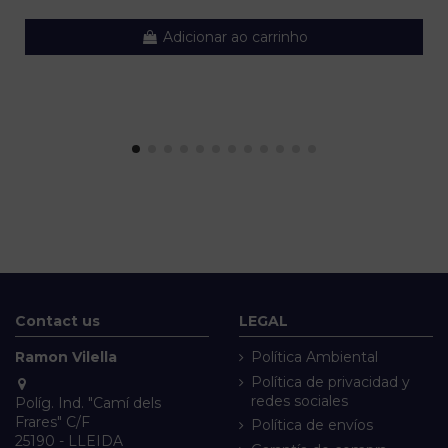
Adicionar ao carrinho
Contact us
LEGAL
Ramon Vilella
Política Ambiental
Política de privacidad y
redes sociales
Políg. Ind. "Camí dels
Frares" C/F
Política de envíos
25190 - LLEIDA