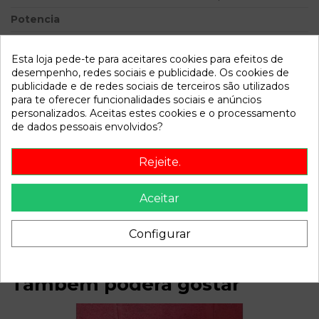
Potencia
Modelo
PUNTO BERLINA (188) 1.2
16V ELX | 08.99 - 12.01
Esta loja pede-te para aceitares cookies para efeitos de
desempenho, redes sociais e publicidade. Os cookies de
publicidade e de redes sociais de terceiros são utilizados
Referência
806467
para te oferecer funcionalidades sociais e anúncios
Disponível a partir de:
2022-04-04
personalizados. Aceitas estes cookies e o processamento
de dados pessoais envolvidos?
Descrição
Rejeite.
Recambio de mando calefaccion aire acondicionado para
fiat punto berlina (188) 1.2 16v elx | 08.99 - 12.01 1.2 16v elx |
Aceitar
08.99 - 12.01 referencia OEM IAM
Configurar
Também poderá gostar