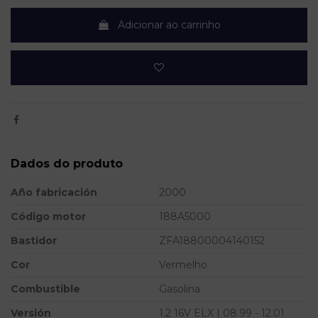
Adicionar ao carrinho
Dados do produto
Año fabricación
2000
Código motor
188A5000
Bastidor
ZFA18800004140152
Cor
Vermelho
Combustible
Gasolina
Versión
1.2 16V ELX | 08.99 - 12.01