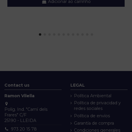
Adicionar ao carrinho
Contact us
LEGAL
Ramon Vilella
Política Ambiental
Política de privacidad y
redes sociales
Políg. Ind. "Camí dels
Frares" C/F
Política de envíos
25190 - LLEIDA
Garantía de compra
973 20 15 78
Condiciones generales