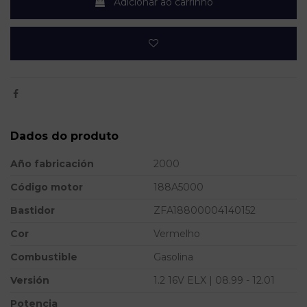
Adicionar ao carrinho
Dados do produto
Año fabricación
2000
Código motor
188A5000
Bastidor
ZFA18800004140152
Cor
Vermelho
Combustible
Gasolina
Versión
1.2 16V ELX | 08.99 - 12.01
Potencia