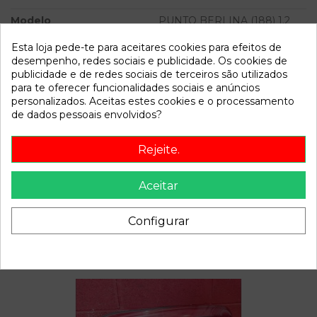
Modelo
PUNTO BERLINA (188) 1.2
16V ELX | 08.99 - 12.01
Esta loja pede-te para aceitares cookies para efeitos de
desempenho, redes sociais e publicidade. Os cookies de
Referência
806468
publicidade e de redes sociais de terceiros são utilizados
Disponível a partir de:
2022-04-04
para te oferecer funcionalidades sociais e anúncios
personalizados. Aceitas estes cookies e o processamento
de dados pessoais envolvidos?
Descrição
Rejeite.
Recambio de mando intermitentes para fiat punto berlina
(188) 1.2 16v elx | 08.99 - 12.01 1.2 16v elx | 08.99 - 12.01
Aceitar
referencia OEM IAM
Configurar
Também poderá gostar