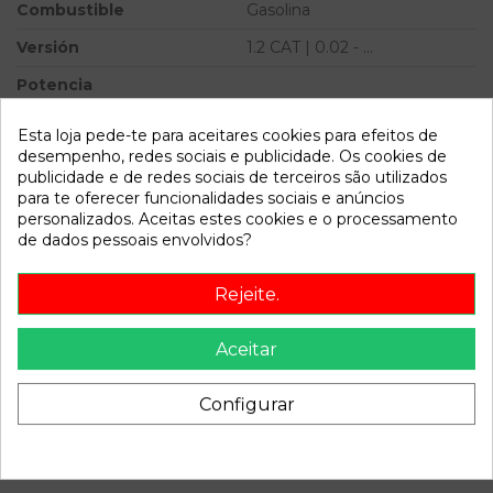
Combustible
Gasolina
Versión
1.2 CAT | 0.02 - ...
Potencia
Ref.Marca
Esta loja pede-te para aceitares cookies para efeitos de
desempenho, redes sociais e publicidade. Os cookies de
Ref.Equivalencia
publicidade e de redes sociais de terceiros são utilizados
Modelo
KALOS 1.2 CAT | 0.02 - ...
para te oferecer funcionalidades sociais e anúncios
personalizados. Aceitas estes cookies e o processamento
de dados pessoais envolvidos?
Referência
281397
Disponível a partir de:
2022-04-04
Rejeite.
Descrição
Aceitar
Recambio de centralita motor uce para daewoo kalos 1.2
Configurar
cat | 0.02 - ... 1.2 cat | 0.02 - ... referencia OEM IAM
S010011038A3 K1161131020123105 1AOATE