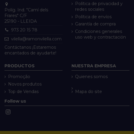
Política de privacidad y
redes sociales
Políg. Ind. "Camí dels
Frares" C/F
Política de envíos
25190 - LLEIDA
Garantía de compra
973 20 15 78
Condiciones generales
uso web y contractación
vilella@ramonvilella.com
Contáctanos ¡Estaremos
encantados de ayudarte!
PRODUCTOS
NUESTRA EMPRESA
Promoção
Quienes somos
Novos produtos
Top de Vendas
Mapa do site
Follow us