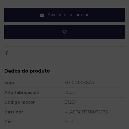
Adicionar ao carrinho
Dados do produto
mpn
S010011038A3
Año fabricación
2003
Código motor
B12S1
Bastidor
KLASF48T13B075033
Cor
Azul