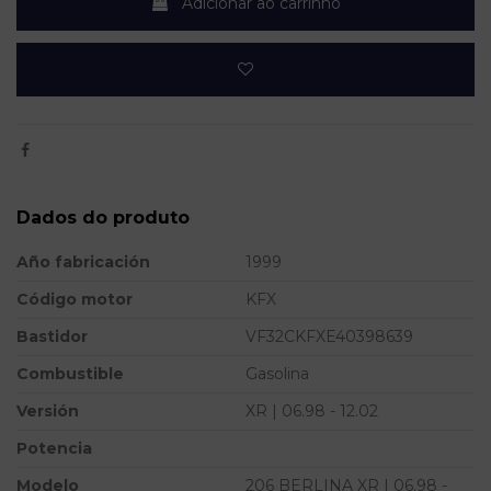
Adicionar ao carrinho
Dados do produto
Año fabricación
1999
Código motor
KFX
Bastidor
VF32CKFXE40398639
Combustible
Gasolina
Versión
XR | 06.98 - 12.02
Potencia
Modelo
206 BERLINA XR | 06.98 -