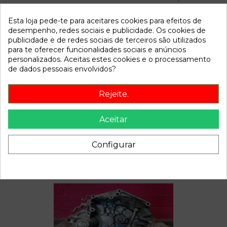
12.02
Esta loja pede-te para aceitares cookies para efeitos de
desempenho, redes sociais e publicidade. Os cookies de
Referência
782890
publicidade e de redes sociais de terceiros são utilizados
Disponível a partir de:
2022-04-04
para te oferecer funcionalidades sociais e anúncios
personalizados. Aceitas estes cookies e o processamento
de dados pessoais envolvidos?
Descrição
Rejeite.
Recambio de caja direccion para peugeot 206 berlina xr |
06.98 - 12.02 xr | 06.98 - 12.02 referencia OEM IAM
Aceitar
Configurar
Também poderá gostar