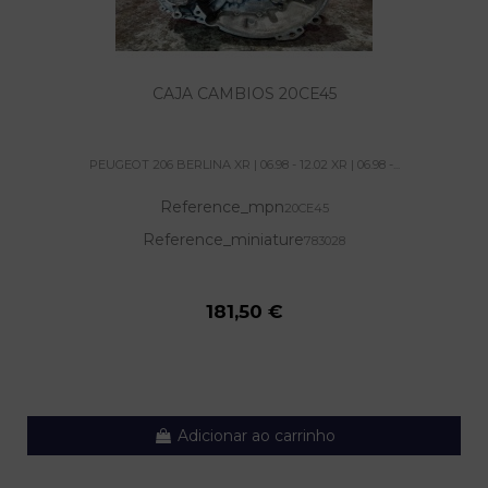
CAJA CAMBIOS 20CE45
PEUGEOT 206 BERLINA XR | 06.98 - 12.02 XR | 06.98 -...
Reference_mpn
20CE45
Reference_miniature
783028
181,50 €
Adicionar ao carrinho