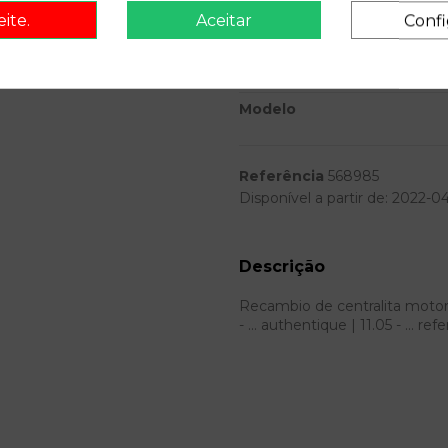
Potencia
eite.
Aceitar
Confi
Ref.Marca
Ref.Equivalencia
Modelo
Referência
568985
Disponível a partir de:
2022-0
Descrição
Recambio de centralita motor 
- ... authentique | 11.05 - .