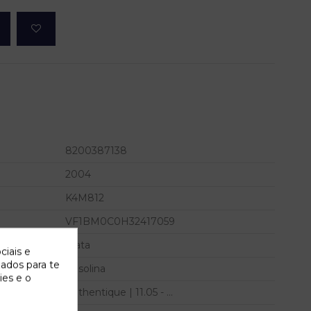
8200387138
2004
K4M812
VF1BM0C0H32417059
Plata
ciais e
zados para te
Gasolina
ies e o
Authentique | 11.05 - ...