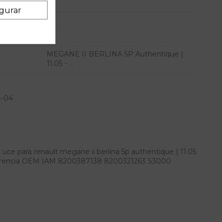
gurar
MEGANE II BERLINA 5P Authentique |
11.05 - ...
4-04
uce para renault megane ii berlina 5p authentique | 11.05
.. referencia OEM IAM 8200387138 8200321263 S3000