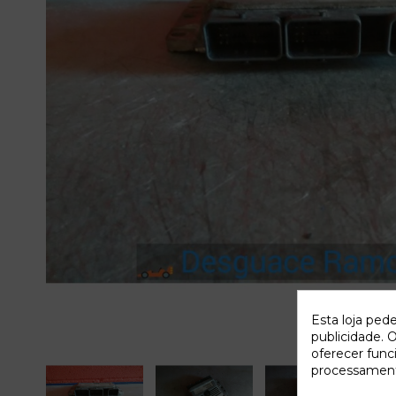
Esta loja ped
publicidade. O
oferecer func
processament