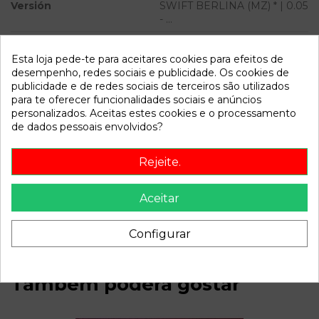
Versión
SWIFT BERLINA (MZ) * | 0.05
- ...
Modelo
SWIFT BERLINA (MZ) * | 0.05
- ...
Esta loja pede-te para aceitares cookies para efeitos de
desempenho, redes sociais e publicidade. Os cookies de
publicidade e de redes sociais de terceiros são utilizados
Referência
810381
para te oferecer funcionalidades sociais e anúncios
Disponível a partir de:
2022-04-04
personalizados. Aceitas estes cookies e o processamento
de dados pessoais envolvidos?
Descrição
Rejeite.
Recambio de electroventilador para suzuki swift berlina
(mz) | 0.05 - ... swift berlina (mz) | 0.05 - ... referencia OEM
Aceitar
IAM
Configurar
Também poderá gostar