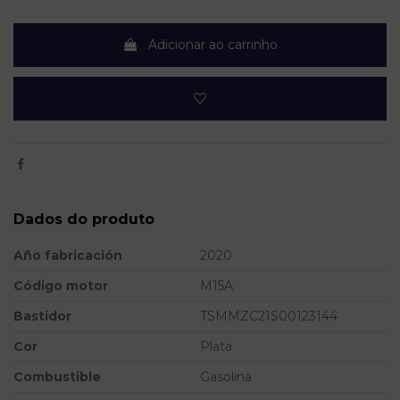
Adicionar ao carrinho
Dados do produto
Año fabricación
2020
Código motor
M15A
Bastidor
TSMMZC21S00123144
Cor
Plata
Combustible
Gasolina