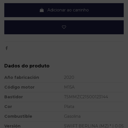
Adicionar ao carrinho
Dados do produto
Año fabricación
2020
Código motor
M15A
Bastidor
TSMMZC21S00123144
Cor
Plata
Combustible
Gasolina
Versión
SWIFT BERLINA (MZ) * | 0.05