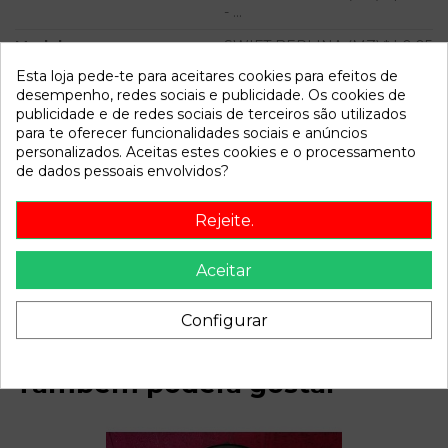
- ...
Modelo
SWIFT BERLINA (MZ) * | 0.05
- ...
Esta loja pede-te para aceitares cookies para efeitos de
desempenho, redes sociais e publicidade. Os cookies de
Referência
810383
publicidade e de redes sociais de terceiros são utilizados
para te oferecer funcionalidades sociais e anúncios
Disponível a partir de:
2022-04-04
personalizados. Aceitas estes cookies e o processamento
de dados pessoais envolvidos?
Descrição
Rejeite.
Recambio de elevalunas delantero izquierdo para suzuki
swift berlina (mz) | 0.05 - ... swift berlina (mz) | 0.05 - ...
Aceitar
referencia OEM IAM
Configurar
Também poderá gostar