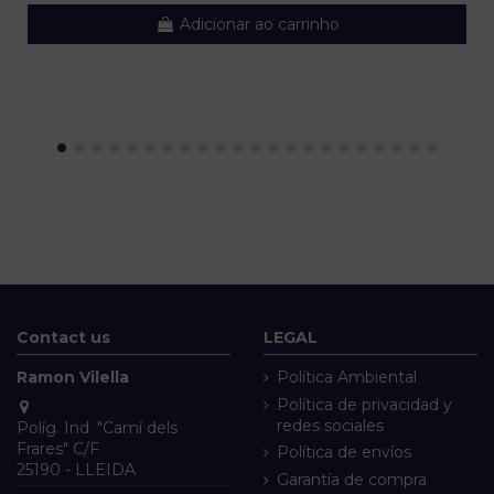
Adicionar ao carrinho
Contact us
LEGAL
Ramon Vilella
Política Ambiental
Política de privacidad y
redes sociales
Políg. Ind. "Camí dels
Frares" C/F
Política de envíos
25190 - LLEIDA
Garantía de compra