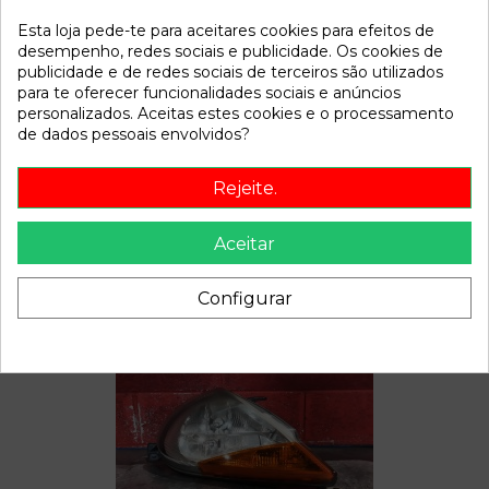
Esta loja pede-te para aceitares cookies para efeitos de
Referência
782933
desempenho, redes sociais e publicidade. Os cookies de
Disponível a partir de:
2022-04-04
publicidade e de redes sociais de terceiros são utilizados
para te oferecer funcionalidades sociais e anúncios
personalizados. Aceitas estes cookies e o processamento
de dados pessoais envolvidos?
Descrição
Recambio de electroventilador para ford ka (ccq) | 0.96 -
Rejeite.
0.08 | 0.96 - 0.08 referencia OEM IAM
Aceitar
Configurar
Também poderá gostar