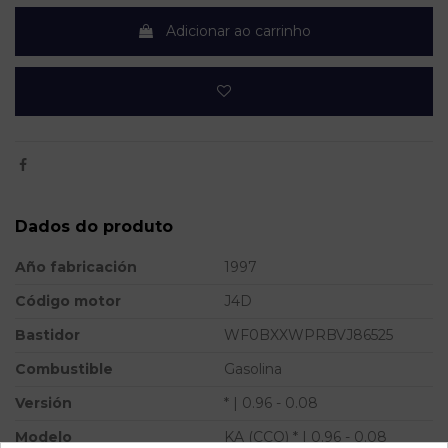
Adicionar ao carrinho
Dados do produto
Año fabricación
1997
Código motor
J4D
Bastidor
WF0BXXWPRBVJ86525
Combustible
Gasolina
Versión
* | 0.96 - 0.08
Modelo
KA (CCQ) * | 0.96 - 0.08