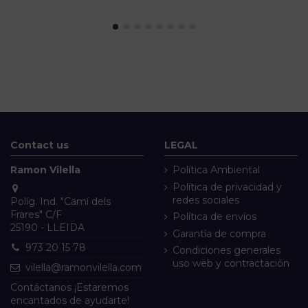
Contact us
LEGAL
Ramon Vilella
Política Ambiental
Política de privacidad y
redes sociales
Políg. Ind. "Camí dels
Frares" C/F
Política de envíos
25190 - LLEIDA
Garantía de compra
973 20 15 78
Condiciones generales
uso web y contractación
vilella@ramonvilella.com
Contáctanos ¡Estaremos
encantados de ayudarte!