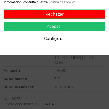
información, consulta nuestra
Política de Cookies
Combustible
Diesel
Rechazar
Versión
1.9 TDI SLX (81kW) | 02.98 -
12.98
Aceptar
Potencia
110CV 82KW
Ref.Marca
0281010182
Configurar
Ref.Equivalencia
28SA4071
Modelo
OCTAVIA BERLINA (1U2) 1.9
TDI SLX (81kW) | 02.98 -
12.98
Almacén
49349
SubAlmacén
395
SubSubAlmacén
100030102
ID:
480331
Fecha disponible:
2022-04-04