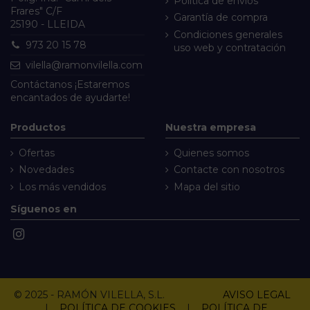
Política de envíos
Frares" C/F
Garantía de compra
25190 - LLEIDA
Condiciones generales
973 20 15 78
uso web y contratación
vilella@ramonvilella.com
Contáctanos
¡Estaremos
encantados de ayudarte!
Productos
Nuestra empresa
Ofertas
Quienes somos
Novedades
Contacte con nosotros
Los más vendidos
Mapa del sitio
Síguenos en
© 2025 - RAMÓN VILELLA, S.L.
AVISO LEGAL
|
POLÍTICA DE COOKIES
|
POLÍTICA DE