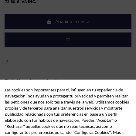
72,60 €
IVA INC.
Añadir a la cesta
Detalles de producto
Las cookies son importantes para ti, influyen en tu experiencia de
OEM:
038906018GN
navegación, nos ayudan a proteger tu privacidad y permiten realizar
las peticiones que nos solicites a través de la web. Utilizamos cookies
Año fabricación
2000
propias y de terceros para analizar nuestros servicios y mostrarte
Código motor
AHF
publicidad relacionada con tus preferencias en base a un perfil
elaborado con tus hábitos de navegación. Puedes "Aceptar" o
Bastidor
TMBBP41UXY2377092
"Rechazar" aquellas cookies que no sean técnicas, así como
configurar tus preferencias pulsando "Configurar Cookies". Más
Color
Gris