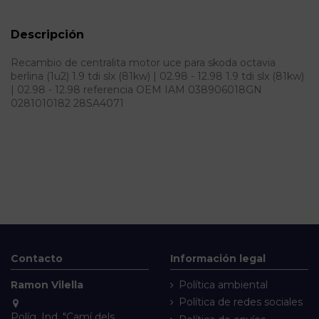
Descripción
Recambio de centralita motor uce para skoda octavia
berlina (1u2) 1.9 tdi slx (81kw) | 02.98 - 12.98 1.9 tdi slx (81kw)
| 02.98 - 12.98 referencia OEM IAM 038906018GN
0281010182 28SA4071
Contacto
Información legal
Ramon Vilella
Política ambiental
Política de redes sociales
Políg. Ind. "Camí dels