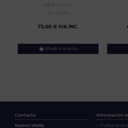
OEM:
5WP4 193
ID:
395275
72,60 € IVA INC.
Añadir a la cesta
Contacto
Información l
Ramon Vilella
Política ambie