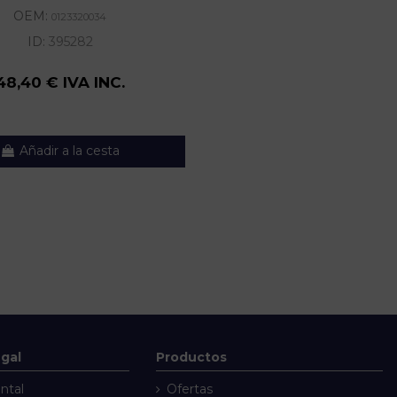
OEM:
0123320034
ID:
395282
48,40 € IVA INC.
Añadir a la cesta
egal
Productos
ntal
Ofertas