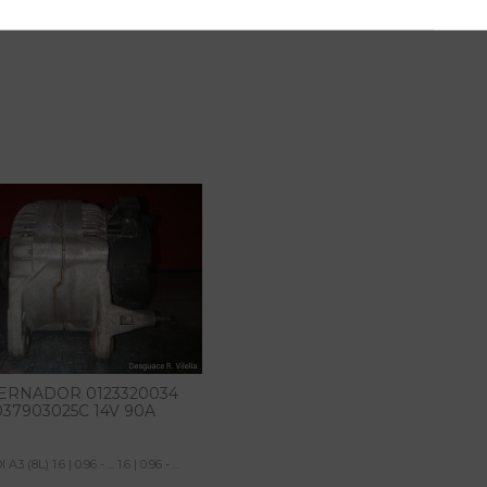
ERNADOR 0123320034
037903025C 14V 90A
A3 (8L) 1.6 | 0.96 - ... 1.6 | 0.96 - ...