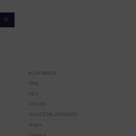
8L0919860A
1996
AEH
178.000
WAUZZZ8LZVA125992
Negro
Gasolina