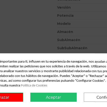
Versión
Potencia
Modelo
Almacén
SubAlmacén
SubSubAlmacén
ID:
343209
 importantes para ti, influyen en tu experiencia de navegación, nos ayudan 
Fecha disponible:
2022-04-04
miten realizar las peticiones que nos solicites a través de la web. Utilizamos
ra analizar nuestros servicios y mostrarte publicidad relacionada con tus pr
l elaborado con tus hábitos de navegación. Puedes "Aceptar" o "Rechazar" a
Descripción
nicas, así como configurar tus preferencias pulsando "Configurar Cookies"
nsulta nuestra
Política de Cookies
Recambio de cuadro instrumentos 
OEM IAM 8L0919860A
hazar
Aceptar
Confi