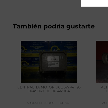
También podría gustarte
CENTRALITA MOTOR UCE 5WP4 193
ALT
06A906019D 0634R004
AUDI A3 (8L) 1.6 | 0.96 - ... 1.6 | 0.96 - ...
AUDI 