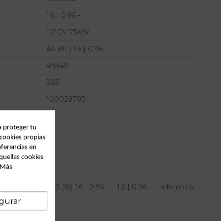
1.6 | 0.96 - ...
101CV 75KW
A3 (8L) 1.6 | 0.96 - ...
49349
383
100029793
a proteger tu
 cookies propias
eferencias en
quellas cookies
. Más
para audi a3 (8l) 1.6 | 0.96 - ... 1.6 | 0.96 - ... referencia
gurar