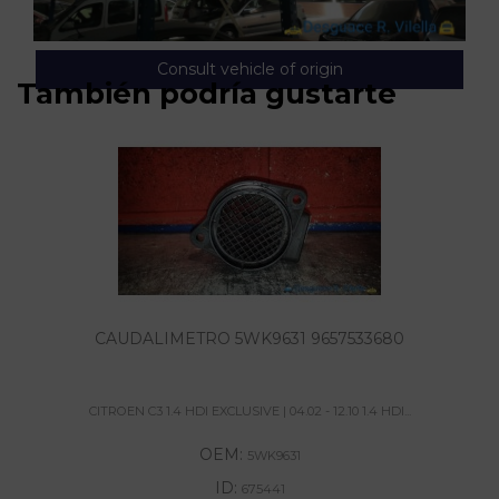
Consult vehicle of origin
También podría gustarte
CAUDALIMETRO 5WK9631 9657533680
CITROEN C3 1.4 HDI EXCLUSIVE | 04.02 - 12.10 1.4 HDI...
OEM:
5WK9631
ID:
675441