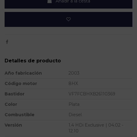
Añadir a la cesta
Detalles de producto
Año fabricación
2003
Código motor
8HX
Bastidor
VF7FCBHXB26110369
Color
Plata
Combustible
Diesel
Versión
1.4 HDi Exclusive | 04.02 -
12.10