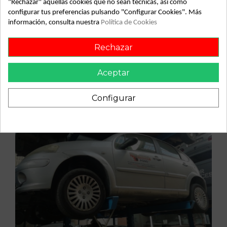
"Rechazar" aquellas cookies que no sean técnicas, así como
configurar tus preferencias pulsando "Configurar Cookies". Más
Vehículo de origen
información, consulta nuestra
Política de Cookies
Rechazar
Aceptar
Configurar