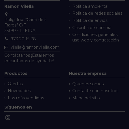
Ramon Vilella
Política ambiental
Política de redes sociales
Políg. Ind. "Camí dels
Política de envíos
Frares" C/F
Garantía de compra
25190 - LLEIDA
Condiciones generales
973 20 15 78
uso web y contratación
vilella@ramonvilella.com
Contáctanos
¡Estaremos
encantados de ayudarte!
Productos
Nuestra empresa
Ofertas
Quienes somos
Novedades
Contacte con nosotros
Los más vendidos
Mapa del sitio
Síguenos en