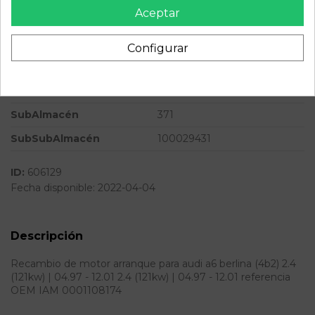
Versión
2.4 (121kW) | 04.97 - 12.01
Aceptar
Potencia
165CV 123KW
Configurar
Modelo
A6 BERLINA (4B2) 2.4
(121kW) | 04.97 - 12.01
Almacén
49349
SubAlmacén
371
SubSubAlmacén
100029431
ID:
606129
Fecha disponible:
2022-04-04
Descripción
Recambio de motor arranque para audi a6 berlina (4b2) 2.4
(121kw) | 04.97 - 12.01 2.4 (121kw) | 04.97 - 12.01 referencia
OEM IAM 0001108174