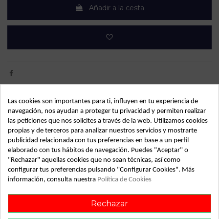
Añadir a la cesta
Las cookies son importantes para ti, influyen en tu experiencia de
Detalles de producto
navegación, nos ayudan a proteger tu privacidad y permiten realizar
las peticiones que nos solicites a través de la web. Utilizamos cookies
OEM:
0001108174
propias y de terceros para analizar nuestros servicios y mostrarte
Año fabricación
1999
publicidad relacionada con tus preferencias en base a un perfil
elaborado con tus hábitos de navegación. Puedes "Aceptar" o
Código motor
APS
"Rechazar" aquellas cookies que no sean técnicas, así como
configurar tus preferencias pulsando "Configurar Cookies". Más
Bastidor
WAUZZZ4BZYN043255
información, consulta nuestra
Política de Cookies
Color
Gris
Rechazar
Combustible
Gasolina