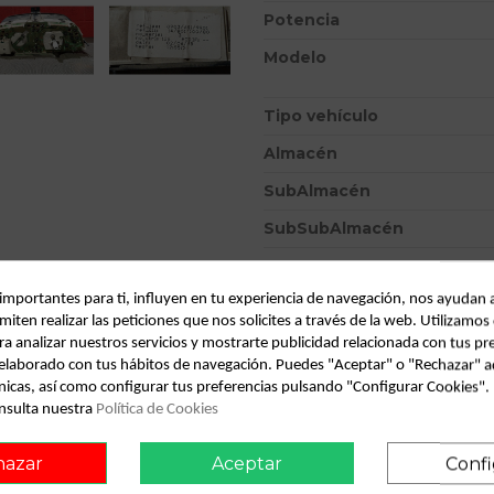
Potencia
Modelo
Tipo vehículo
Almacén
SubAlmacén
SubSubAlmacén
ID:
805655
 importantes para ti, influyen en tu experiencia de navegación, nos ayudan 
Fecha disponible:
2022-04-04
miten realizar las peticiones que nos solicites a través de la web. Utilizamos
ra analizar nuestros servicios y mostrarte publicidad relacionada con tus pr
l elaborado con tus hábitos de navegación. Puedes "Aceptar" o "Rechazar" a
Descripción
nicas, así como configurar tus preferencias pulsando "Configurar Cookies"
nsulta nuestra
Política de Cookies
Recambio de cuadro instrumen
0.95 - ... 1.9 diesel | 0.95 - 
hazar
Aceptar
Confi