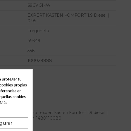
69CV 51KW
EXPERT KASTEN KOMFORT 1.9 Diesel |
0.95 - ...
Furgoneta
49349
358
100028888
a proteger tu
 cookies propias
eferencias en
quellas cookies
. Más
tos para peugeot expert kasten komfort 1.9 diesel |
... referencia OEM IAM 1480110080
gurar