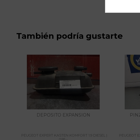
También podría gustarte
DEPOSITO EXPANSION
PIN
PEUGEOT EXPERT KASTEN KOMFORT 1.9 DIESEL |
PEUGEOT EX
0.95 -...