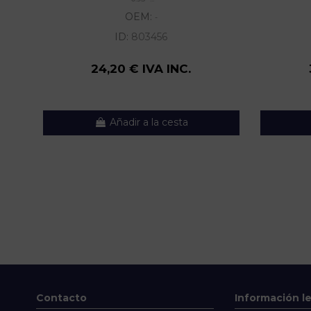
OEM:
-
ID:
803456
24,20 € IVA INC.
Añadir a la cesta
Contacto
Información l