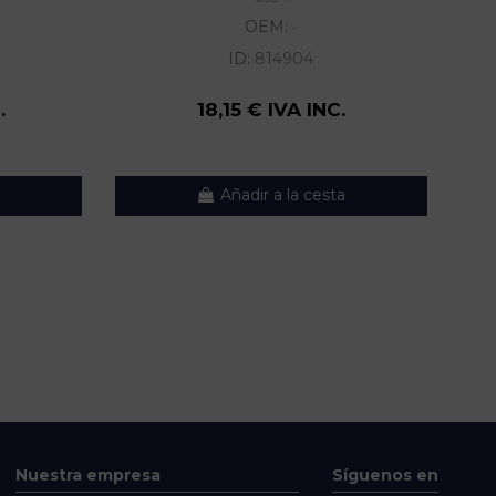
OEM:
-
ID:
814904
.
18,15 € IVA INC.
Añadir a la cesta
Nuestra empresa
Síguenos en