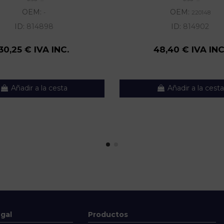
OEM:
OEM:
-
220148
ID:
814898
ID:
814902
30,25 € IVA INC.
48,40 € IVA INC
Añadir a la cesta
Añadir a la cesta
egal
Productos