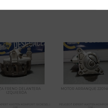
ZA FRENO DELANTERA
MOTOR ARRANQUE 220148
IZQUIERDA
PERT KASTEN KOMFORT 1.9 DIESEL |
PEUGEOT EXPERT KASTEN KOMFORT 
0.95 -...
0.95 -...