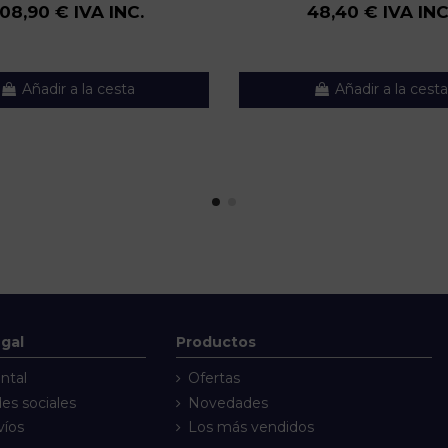
108,90 € IVA INC.
48,40 € IVA INC
Añadir a la cesta
Añadir a la cesta
egal
Productos
ntal
Ofertas
des sociales
Novedades
víos
Los más vendidos