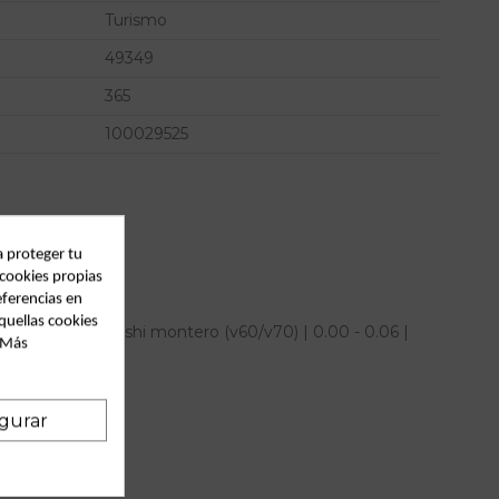
Turismo
49349
365
100029525
a proteger tu
 cookies propias
eferencias en
quellas cookies
eno para mitsubishi montero (v60/v70) | 0.00 - 0.06 |
. Más
IAM
gurar