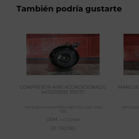
También podría gustarte
COMPRESOR AIRE ACONDICIONADO
MANGUET
4472203993 10S17C
MITSUBISHI MONTERO (V60/V70) | 0.00 - 0.06 |
MITSUBISH
0.00...
OEM:
4472203993
ID:
782085