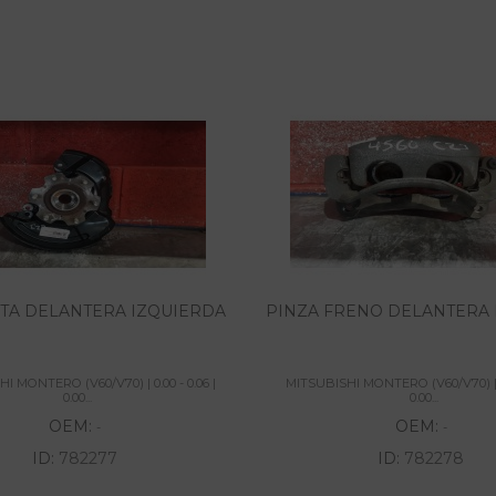
A DELANTERA IZQUIERDA
PINZA FRENO DELANTERA
I MONTERO (V60/V70) | 0.00 - 0.06 |
MITSUBISHI MONTERO (V60/V70) | 0.
0.00...
0.00...
OEM:
OEM:
-
-
ID:
782277
ID:
782278