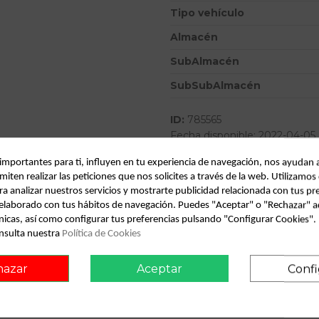
Tipo vehículo
Almacén
SubAlmacén
SubSubAlmacén
ID:
785565
Fecha disponible:
2022-04-05
 importantes para ti, influyen en tu experiencia de navegación, nos ayudan 
miten realizar las peticiones que nos solicites a través de la web. Utilizamos
Descripción
ra analizar nuestros servicios y mostrarte publicidad relacionada con tus pr
l elaborado con tus hábitos de navegación. Puedes "Aceptar" o "Rechazar" a
Recambio de luz central de fr
nicas, así como configurar tus preferencias pulsando "Configurar Cookies"
0.00 - 0.06 referencia OEM 
nsulta nuestra
Política de Cookies
hazar
Aceptar
Confi