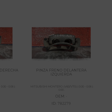
 DERECHA
PINZA FRENO DELANTERA
IZQUIERDA
00 - 0.06 |
MITSUBISHI MONTERO (V60/V70) | 0.00 - 0.06 |
MI
0.00...
OEM:
-
ID:
782279