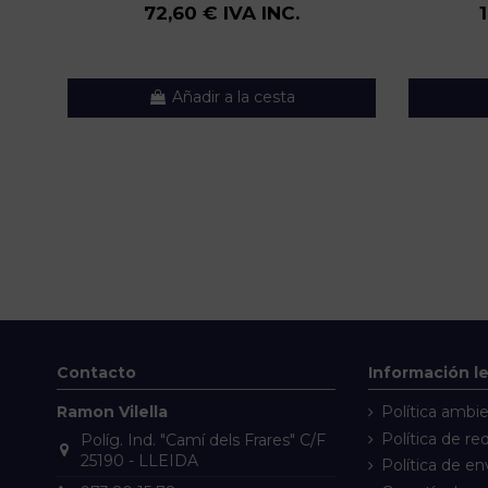
72,60 € IVA INC.
Añadir a la cesta
Contacto
Información l
Ramon Vilella
Política ambie
Política de re
Políg. Ind. "Camí dels Frares" C/F
25190 - LLEIDA
Política de en