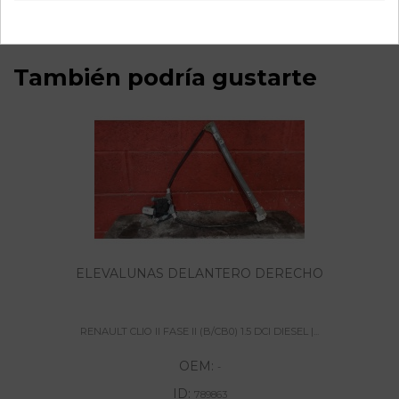
También podría gustarte
ELEVALUNAS DELANTERO DERECHO
RENAULT CLIO II FASE II (B/CB0) 1.5 DCI DIESEL |...
OEM:
-
ID:
789863