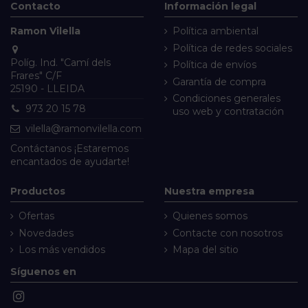
Contacto
Información legal
Ramon Vilella
Política ambiental
Política de redes sociales
Políg. Ind. "Camí dels
Política de envíos
Frares" C/F
Garantía de compra
25190 - LLEIDA
Condiciones generales
973 20 15 78
uso web y contratación
vilella@ramonvilella.com
Contáctanos
¡Estaremos
encantados de ayudarte!
Productos
Nuestra empresa
Ofertas
Quienes somos
Novedades
Contacte con nosotros
Los más vendidos
Mapa del sitio
Síguenos en