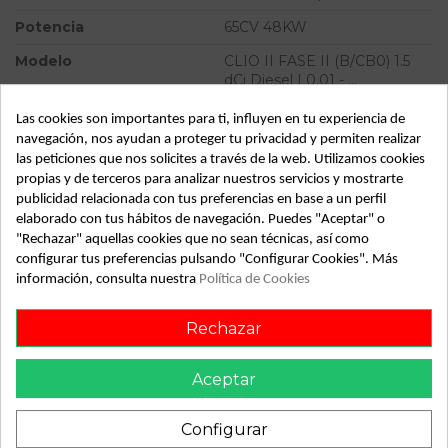
Potencia
65CV 48KW
Modelo
CLIO II FASE II (B/CB0) 1.5
dCi Diesel | 0.01 - ...
Tipo vehículo
Turismo
Las cookies son importantes para ti, influyen en tu experiencia de
navegación, nos ayudan a proteger tu privacidad y permiten realizar
Almacén
49349
las peticiones que nos solicites a través de la web. Utilizamos cookies
propias y de terceros para analizar nuestros servicios y mostrarte
SubAlmacén
360
publicidad relacionada con tus preferencias en base a un perfil
SubSubAlmacén
100028942
elaborado con tus hábitos de navegación. Puedes "Aceptar" o
"Rechazar" aquellas cookies que no sean técnicas, así como
configurar tus preferencias pulsando "Configurar Cookies". Más
ID:
789874
información, consulta nuestra
Política de Cookies
Fecha disponible:
2022-04-05
Rechazar
Descripción
Aceptar
Recambio de motor calefaccion para renault clio ii fase ii
(b/cb0) 1.5 dci diesel | 0.01 - ... 1.5 dci diesel | 0.01 - ...
Configurar
referencia OEM IAM 576320300