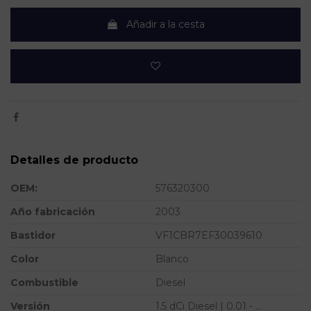
Añadir a la cesta
Detalles de producto
OEM:
576320300
Año fabricación
2003
Bastidor
VF1CBR7EF30039610
Color
Blanco
Combustible
Diesel
Versión
1.5 dCi Diesel | 0.01 - ...