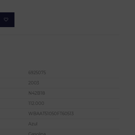
6925075
2003
N42B18
112.000
WBAAT51050FT60513
Azul
Gasolina