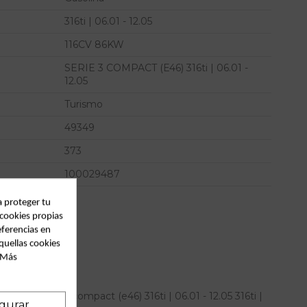
316ti | 06.01 - 12.05
116CV 86KW
SERIE 3 COMPACT (E46) 316ti | 06.01 -
12.05
Turismo
49349
373
100029487
a proteger tu
 cookies propias
eferencias en
quellas cookies
. Más
bmw serie 3 compact (e46) 316ti | 06.01 - 12.05 316ti |
gurar