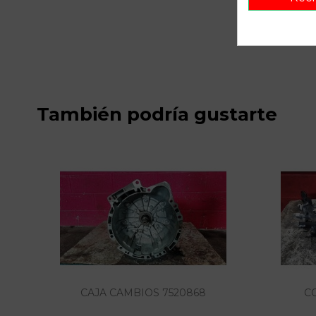
También podría gustarte
CAJA CAMBIOS 7520868
C