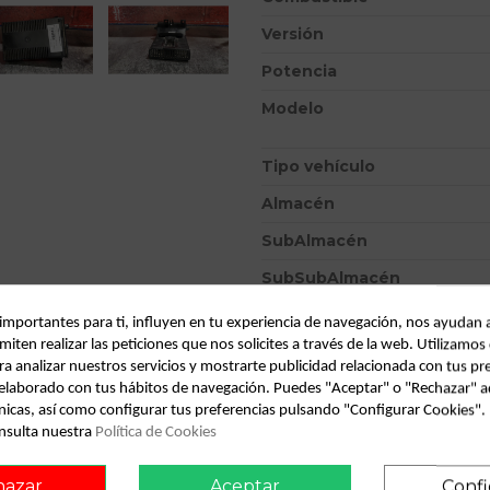
Versión
Potencia
Modelo
Tipo vehículo
Almacén
SubAlmacén
SubSubAlmacén
 importantes para ti, influyen en tu experiencia de navegación, nos ayudan 
ID:
794795
miten realizar las peticiones que nos solicites a través de la web. Utilizamos
Fecha disponible:
2022-04-05
ra analizar nuestros servicios y mostrarte publicidad relacionada con tus pr
l elaborado con tus hábitos de navegación. Puedes "Aceptar" o "Rechazar" a
nicas, así como configurar tus preferencias pulsando "Configurar Cookies"
Descripción
nsulta nuestra
Política de Cookies
Recambio de mando luces para 
hazar
Aceptar
Confi