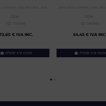
 COMPACT (E46) 316TI | 06.01 - 12.05...
BMW SERIE 3 COMPACT (E46) 316TI | 06.
OEM:
OEM:
-
-
ID:
794788
ID:
794789
72,60 € IVA INC.
54,45 € IVA INC
Añadir a la cesta
Añadir a la cesta