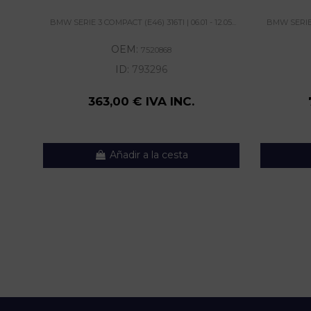
BMW SERIE 3 COMPACT (E46) 316TI | 06.01 - 12.05...
BMW SERIE 3
OEM:
7520868
ID:
793296
363,00 € IVA INC.
Añadir a la cesta