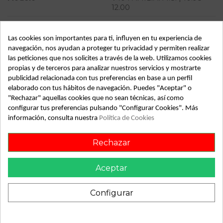
12.00
Tipo vehículo
Turismo
Las cookies son importantes para ti, influyen en tu experiencia de
Almacén
49349
navegación, nos ayudan a proteger tu privacidad y permiten realizar
SubAlmacén
366
las peticiones que nos solicites a través de la web. Utilizamos cookies
propias y de terceros para analizar nuestros servicios y mostrarte
SubSubAlmacén
100029327
publicidad relacionada con tus preferencias en base a un perfil
elaborado con tus hábitos de navegación. Puedes "Aceptar" o
"Rechazar" aquellas cookies que no sean técnicas, así como
ID:
796017
configurar tus preferencias pulsando "Configurar Cookies". Más
Fecha disponible:
2022-04-05
información, consulta nuestra
Política de Cookies
Rechazar
Descripción
Recambio de faro derecho para volvo v40 familiar 1.8i |
Aceptar
10.98 - 12.00 1.8i | 10.98 - 12.00 referencia OEM IAM
Configurar