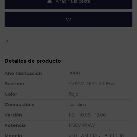
Añadir a la cesta
Detalles de producto
Año fabricación
2000
Bastidor
YV1VW14K31F609563
Color
Rojo
Combustible
Gasolina
Versión
1.8i | 10.98 - 12.00
Potencia
125CV 93KW
Modelo
V40 FAMILIAR 1.8i | 10.98 -