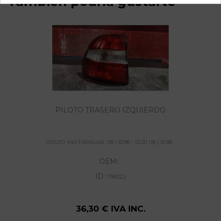
También podría gustarte
PILOTO TRASERO IZQUIERDO
VOLVO V40 FAMILIAR 1.8I | 10.98 - 12.00 1.8I | 10.98...
OEM:
-
ID:
796022
36,30 € IVA INC.