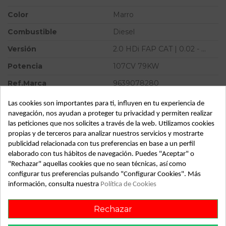
Color
Marro
Combustible
Diesel
Versión
2.0 HDi FAP CAT | 0.02 - ...
Potencia
107CV 79KW
Ref.Marca
9639078280
Ref.Equivalencia
SD6V12
Las cookies son importantes para ti, influyen en tu experiencia de
navegación, nos ayudan a proteger tu privacidad y permiten realizar
Modelo
307 BREAK / SW (S1) 2.0 HDi
las peticiones que nos solicites a través de la web. Utilizamos cookies
FAP CAT | 0.02 - ...
propias y de terceros para analizar nuestros servicios y mostrarte
Tipo vehículo
Turismo
publicidad relacionada con tus preferencias en base a un perfil
elaborado con tus hábitos de navegación. Puedes "Aceptar" o
Almacén
49349
"Rechazar" aquellas cookies que no sean técnicas, así como
configurar tus preferencias pulsando "Configurar Cookies". Más
SubAlmacén
364
información, consulta nuestra
Política de Cookies
SubSubAlmacén
100029528
Rechazar
ID:
801307