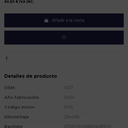
60,50 €
IVA INC.
Añadir a la cesta
Detalles de producto
OEM:
1437
Año fabricación
2004
Código motor
RHS
Kilometraje
294.065
Bastidor
VF33HRHSB83408979