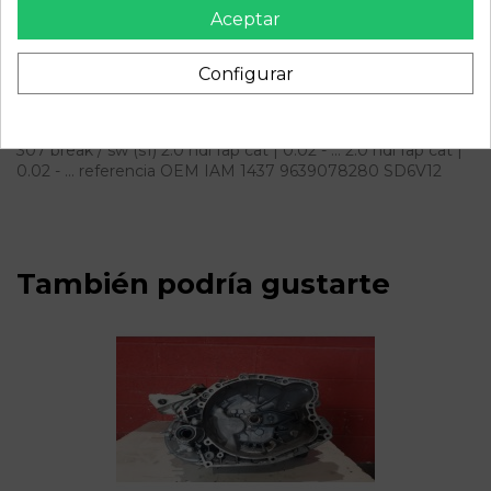
Fecha disponible:
2022-04-05
Aceptar
Configurar
Descripción
Recambio de compresor aire acondicionado para peugeot
307 break / sw (s1) 2.0 hdi fap cat | 0.02 - ... 2.0 hdi fap cat |
0.02 - ... referencia OEM IAM 1437 9639078280 SD6V12
También podría gustarte