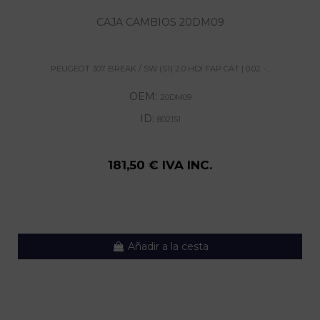
CAJA CAMBIOS 20DM09
PEUGEOT 307 BREAK / SW (S1) 2.0 HDI FAP CAT | 0.02 -...
OEM:
20DM09
ID:
802151
181,50 € IVA INC.
Añadir a la cesta