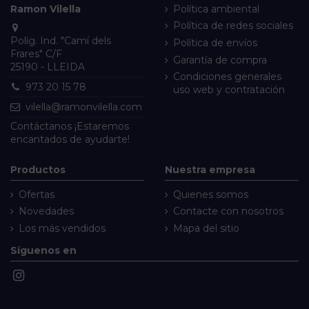
Ramon Vilella
Política ambiental
Política de redes sociales
Políg. Ind. "Camí dels
Política de envíos
Frares" C/F
Garantía de compra
25190 - LLEIDA
Condiciones generales
973 20 15 78
uso web y contratación
vilella@ramonvilella.com
Contáctanos
¡Estaremos
encantados de ayudarte!
Productos
Nuestra empresa
Ofertas
Quienes somos
Novedades
Contacte con nosotros
Los más vendidos
Mapa del sitio
Síguenos en