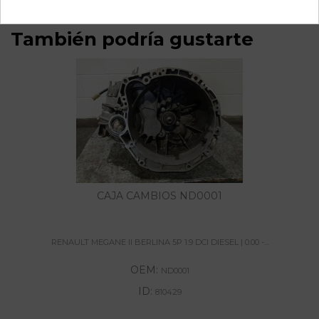
También podría gustarte
CAJA CAMBIOS ND0001
RENAULT MEGANE II BERLINA 5P 1.9 DCI DIESEL | 0.00 -...
OEM:
ND0001
ID:
810429