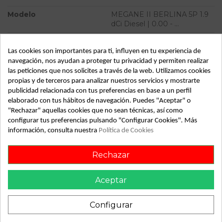
Modelo
MEGANE II BERLINA 5P 1.9
dCi Diesel | 0.00 - ...
Tipo vehículo
Turismo
Las cookies son importantes para ti, influyen en tu experiencia de
Almacén
49349
navegación, nos ayudan a proteger tu privacidad y permiten realizar
las peticiones que nos solicites a través de la web. Utilizamos cookies
SubAlmacén
374
propias y de terceros para analizar nuestros servicios y mostrarte
SubSubAlmacén
100029557
publicidad relacionada con tus preferencias en base a un perfil
elaborado con tus hábitos de navegación. Puedes "Aceptar" o
"Rechazar" aquellas cookies que no sean técnicas, así como
ID:
809270
configurar tus preferencias pulsando "Configurar Cookies". Más
Fecha disponible:
2022-04-05
información, consulta nuestra
Política de Cookies
Rechazar
Descripción
Recambio de servofreno para renault megane ii berlina 5p
Aceptar
1.9 dci diesel | 0.00 - ... 1.9 dci diesel | 0.00 - ... referencia
OEM IAM 8200453735
Configurar