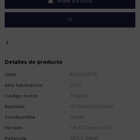
Añadir a la cesta
Detalles de producto
OEM:
8200453735
Año fabricación
2005
Código motor
F9Q800
Bastidor
VF1BMG0633459411
Combustible
Diesel
Versión
1.9 dCi Diesel | 0.00 - ...
Potencia
120CV 89KW