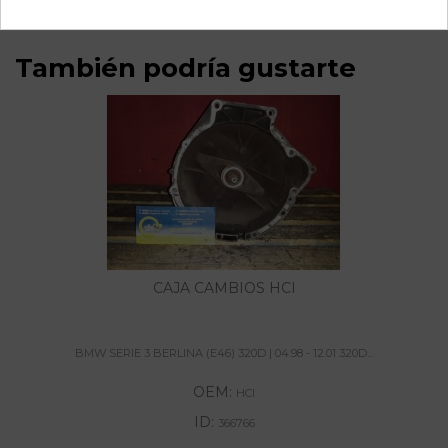
También podría gustarte
CAJA CAMBIOS HCI
BMW SERIE 3 BERLINA (E46) 320D | 04.98 - 12.01 320D...
OEM:
HCI
ID:
366766