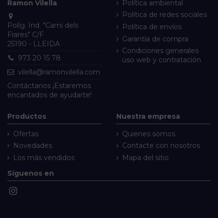
Ramon Vilella
Política ambiental
Política de redes sociales
Políg. Ind. "Camí dels
Política de envíos
Frares" C/F
Garantía de compra
25190 - LLEIDA
Condiciones generales
973 20 15 78
uso web y contratación
vilella@ramonvilella.com
Contáctanos
¡Estaremos
encantados de ayudarte!
Productos
Nuestra empresa
Ofertas
Quienes somos
Novedades
Contacte con nosotros
Los más vendidos
Mapa del sitio
Síguenos en