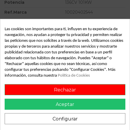
Potencia
136CV 101KW
Ref.Marca
10020402544
Modelo
SERIE 3 BERLINA (E46) 320d
| 04.98 - 12.01
Las cookies son importantes para ti, influyen en tu experiencia de
navegación, nos ayudan a proteger tu privacidad y permiten realizar
Almacén
49349
las peticiones que nos solicites a través de la web. Utilizamos cookies
propias y de terceros para analizar nuestros servicios y mostrarte
SubAlmacén
383
publicidad relacionada con tus preferencias en base a un perfil
SubSubAlmacén
100029801
elaborado con tus hábitos de navegación. Puedes "Aceptar" o
"Rechazar" aquellas cookies que no sean técnicas, así como
configurar tus preferencias pulsando "Configurar Cookies". Más
ID:
220011
información, consulta nuestra
Política de Cookies
Fecha disponible:
2022-04-06
Rechazar
Descripción
Aceptar
CONTROLLER 34516756287. Recambio de abs para bmw
serie 3 berlina (e46) 320d | 04.98 - 12.01 320d | 04.98 - 12.01
Configurar
referencia OEM IAM 34516751767 10020402544