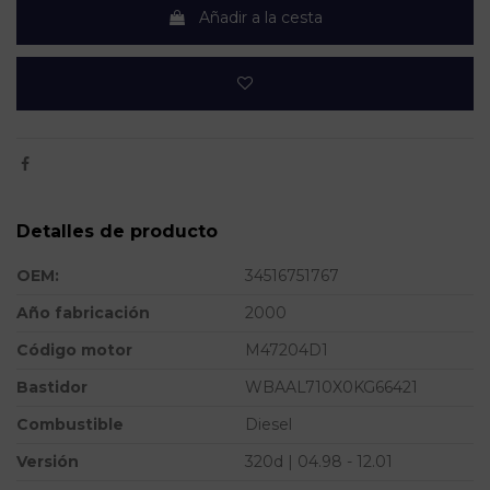
Añadir a la cesta
Detalles de producto
OEM:
34516751767
Año fabricación
2000
Código motor
M47204D1
Bastidor
WBAAL710X0KG66421
Combustible
Diesel
Versión
320d | 04.98 - 12.01