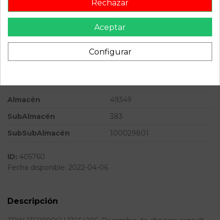
Rechazar
Versión
2.5 Diesel | 0.03 - 0.11
Aceptar
Potencia
114CV 85KW
Ref.Marca
13664106
Configurar
Modelo
MASTER II PHASE 2 CAJA
CERRADA 2.5 Diesel | 0.03 -
0.11
Almacén
49349
SubAlmacén
383
SubSubAlmacén
100029801
ID:
405760
Fecha disponible:
2022-04-06
Descripción