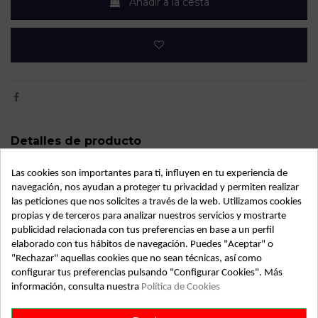
Añadir a la cesta
Detalles de producto
OEM:
13509006U
Las cookies son importantes para ti, influyen en tu experiencia de
navegación, nos ayudan a proteger tu privacidad y permiten realizar
Año fabricación
2003
las peticiones que nos solicites a través de la web. Utilizamos cookies
propias y de terceros para analizar nuestros servicios y mostrarte
Código motor
G9U 754
publicidad relacionada con tus preferencias en base a un perfil
Kilometraje
167.000
elaborado con tus hábitos de navegación. Puedes "Aceptar" o
"Rechazar" aquellas cookies que no sean técnicas, así como
Bastidor
VF1FDCUL630254358
configurar tus preferencias pulsando "Configurar Cookies". Más
información, consulta nuestra
Política de Cookies
Color
Amarillo
Combustible
Diesel