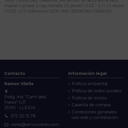
TRW 13509006U 13664106. Recambio de abs para renault
master ii phase 2 caja cerrada 2.5 diesel | 0.03 - 0.11 2.5 diesel
| 0.03 - 0.11 referencia OEM IAM 13509006U 13664106
Contacto
Información legal
Ramon Vilella
Política ambiental
Política de redes sociales
Políg. Ind. "Camí dels
Política de envíos
Frares" C/F
Garantía de compra
25190 - LLEIDA
Condiciones generales
973 20 15 78
uso web y contratación
vilella@ramonvilella.com