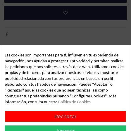
Detalles de producto
Las cookies son importantes para ti, influyen en tu experiencia de
navegación, nos ayudan a proteger tu privacidad y permiten realizar
OEM:
9651873780
las peticiones que nos solicites a través de la web. Utilizamos cookies
propias y de terceros para analizar nuestros servicios y mostrarte
Año fabricación
2004
publicidad relacionada con tus preferencias en base a un perfil
Código motor
RHY
elaborado con tus hábitos de navegación. Puedes "Aceptar" o
"Rechazar" aquellas cookies que no sean técnicas, así como
Bastidor
VF33CRHYB83783388
configurar tus preferencias pulsando "Configurar Cookies". Más
información, consulta nuestra
Política de Cookies
Color
Blanco
Combustible
Diesel
Rechazar
Versión
XS | 04.01 - 12.05