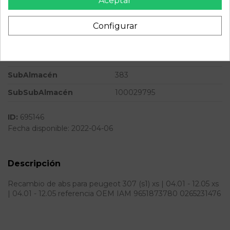
Aceptar
Potencia
90CV 67KW
Ref.Marca
0265231476
Configurar
Modelo
307 (S1) XS | 04.01 - 12.05
Almacén
49349
SubAlmacén
383
SubSubAlmacén
100029795
ID:
695146
Fecha disponible:
2022-04-06
Descripción
Recambio de abs para peugeot 307 (s1) xs | 04.01 - 12.05 xs
| 04.01 - 12.05 referencia OEM IAM 9651873780 0265231476