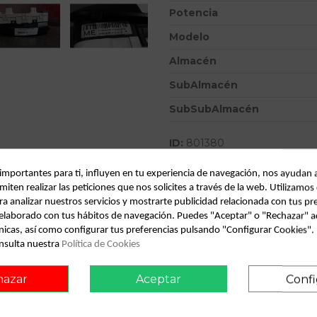
Potencia
Modelo
Almacén
SubAlmacén
SubSubAlmacén
ID:
801380
Fecha disponible:
2022-04-06
 importantes para ti, influyen en tu experiencia de navegación, nos ayudan 
miten realizar las peticiones que nos solicites a través de la web. Utilizamos
ra analizar nuestros servicios y mostrarte publicidad relacionada con tus pr
Descripción
l elaborado con tus hábitos de navegación. Puedes "Aceptar" o "Rechazar" a
nicas, así como configurar tus preferencias pulsando "Configurar Cookies"
Recambio de pantalla multifunc
nsulta nuestra
Política de Cookies
12.08 referencia OEM IAM 9
hazar
Aceptar
Confi