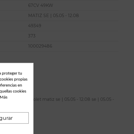
67CV 49KW
MATIZ SE | 05.05 - 12.08
49349
373
100029486
a proteger tu
 cookies propias
eferencias en
quellas cookies
. Más
ion para chevrolet matiz se | 05.05 - 12.08 se | 05.05 -
6497743
gurar