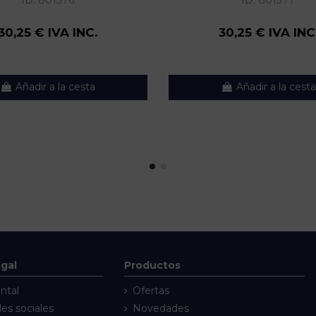
ID:
801376
ID:
801377
30,25 € IVA INC.
30,25 € IVA INC
Añadir a la cesta
Añadir a la cesta
egal
Productos
ntal
Ofertas
des sociales
Novedades