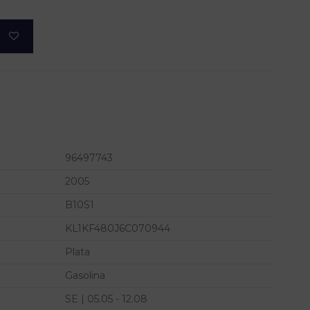
96497743
2005
B10S1
KL1KF480J6C070944
Plata
Gasolina
SE | 05.05 - 12.08