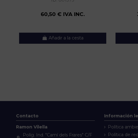
ID:
801375
60,50 € IVA INC.
Añadir a la cesta
Contacto
Información l
Ramon Vilella
Política ambie
Política de re
Políg. Ind. "Camí dels Frares" C/F