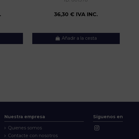
ID:
801378
.
36,30 € IVA INC.
Añadir a la cesta
Nuestra empresa
Síguenos en
Quienes somos
Contacte con nosotros