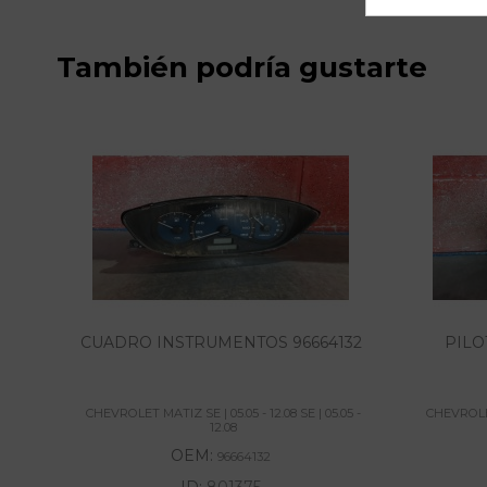
También podría gustarte
CUADRO INSTRUMENTOS 96664132
PILO
CHEVROLET MATIZ SE | 05.05 - 12.08 SE | 05.05 -
CHEVROLET 
12.08
OEM:
96664132