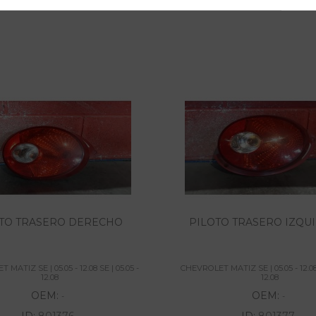
TO TRASERO DERECHO
PILOTO TRASERO IZQU
MATIZ SE | 05.05 - 12.08 SE | 05.05 -
CHEVROLET MATIZ SE | 05.05 - 12.08 
12.08
12.08
OEM:
OEM:
-
-