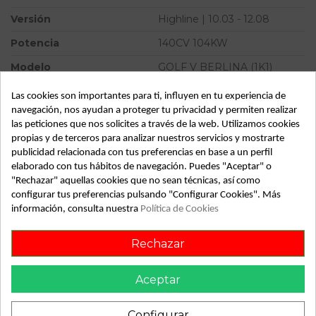
Versión
Highline | 10.03 - 12.08
Potencia
140CV 104KW
Modelo
GOLF V BERLINA (1K1)
Highline | 10.03 - 12.08
Las cookies son importantes para ti, influyen en tu experiencia de
Tipo vehículo
Turismo
navegación, nos ayudan a proteger tu privacidad y permiten realizar
las peticiones que nos solicites a través de la web. Utilizamos cookies
Almacén
49349
propias y de terceros para analizar nuestros servicios y mostrarte
SubAlmacén
395
publicidad relacionada con tus preferencias en base a un perfil
elaborado con tus hábitos de navegación. Puedes "Aceptar" o
SubSubAlmacén
100030128
"Rechazar" aquellas cookies que no sean técnicas, así como
configurar tus preferencias pulsando "Configurar Cookies". Más
información, consulta nuestra
Política de Cookies
ID:
797504
Fecha disponible:
2022-04-06
Rechazar
Descripción
Aceptar
Recambio de centralita confort para volkswagen golf v
Configurar
berlina (1k1) highline | 10.03 - 12.08 highline | 10.03 - 12.08