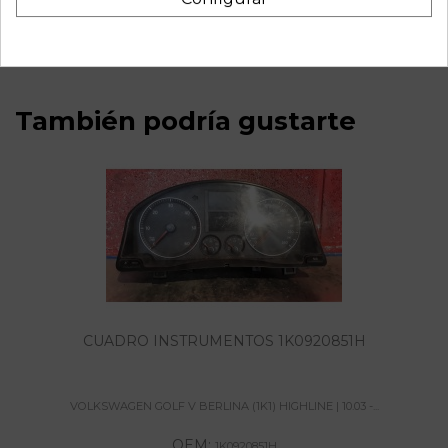
referencia OEM IAM 1K0959433BL
También podría gustarte
CUADRO INSTRUMENTOS 1K0920851H
VOLKSWAGEN GOLF V BERLINA (1K1) HIGHLINE | 10.03 -...
OEM:
1K0920851H