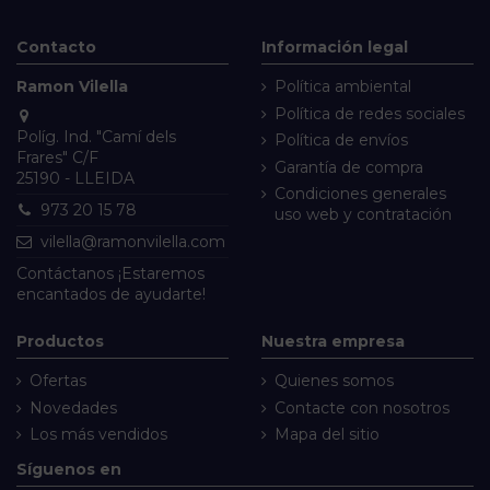
Contacto
Información legal
Ramon Vilella
Política ambiental
Política de redes sociales
Políg. Ind. "Camí dels
Política de envíos
Frares" C/F
Garantía de compra
25190 - LLEIDA
Condiciones generales
973 20 15 78
uso web y contratación
vilella@ramonvilella.com
Contáctanos
¡Estaremos
encantados de ayudarte!
Productos
Nuestra empresa
Ofertas
Quienes somos
Novedades
Contacte con nosotros
Los más vendidos
Mapa del sitio
Síguenos en