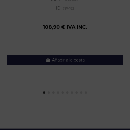
ID:
797482
108,90 € IVA INC.
Añadir a la cesta