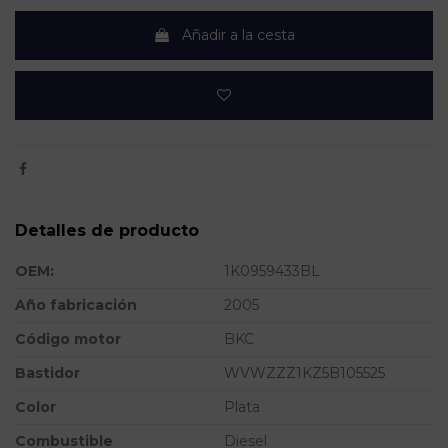
Añadir a la cesta
Detalles de producto
OEM:
1K0959433BL
Año fabricación
2005
Código motor
BKC
Bastidor
WVWZZZ1KZ5B105525
Color
Plata
Combustible
Diesel