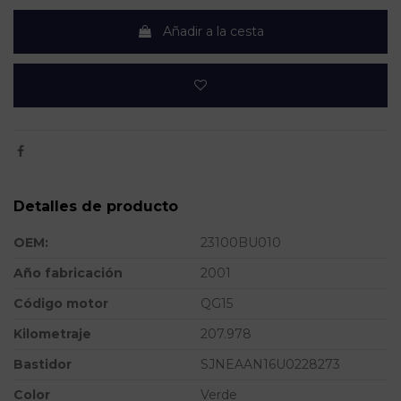
Añadir a la cesta
Detalles de producto
OEM:
23100BU010
Año fabricación
2001
Código motor
QG15
Kilometraje
207.978
Bastidor
SJNEAAN16U0228273
Color
Verde