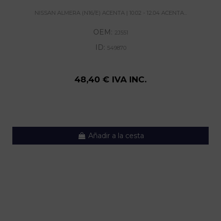
NISSAN ALMERA (N16/E) ACENTA | 10.02 - 12.04 ACENTA...
OEM:
2J551
ID:
549870
48,40 € IVA INC.
Añadir a la cesta