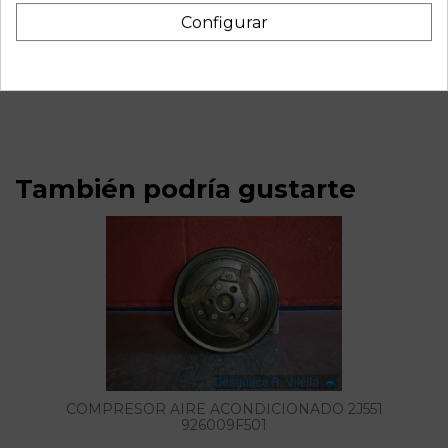
Descripción
Configurar
Recambio de alternador para nissan almera (n16/e) acenta |
10.02 - 12.04 acenta | 10.02 - 12.04 referencia OEM IAM
23100BU010 LR180762 12V 80A
También podría gustarte
COMPRESOR AIRE ACONDICIONADO 2J551
926009F501