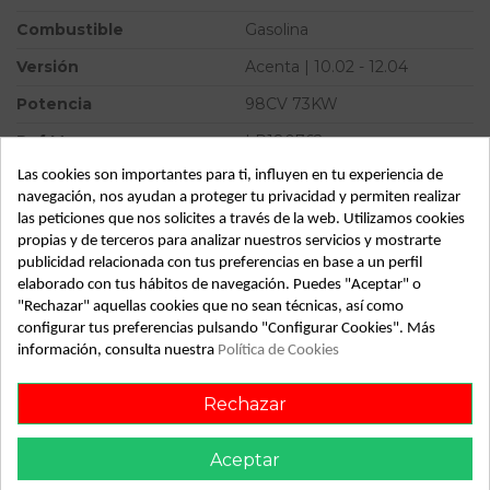
Combustible
Gasolina
Versión
Acenta | 10.02 - 12.04
Potencia
98CV 73KW
Ref.Marca
LR180762
Las cookies son importantes para ti, influyen en tu experiencia de
Ref.Equivalencia
12V 80A
navegación, nos ayudan a proteger tu privacidad y permiten realizar
Modelo
ALMERA (N16/E) Acenta |
las peticiones que nos solicites a través de la web. Utilizamos cookies
10.02 - 12.04
propias y de terceros para analizar nuestros servicios y mostrarte
publicidad relacionada con tus preferencias en base a un perfil
Almacén
49349
elaborado con tus hábitos de navegación. Puedes "Aceptar" o
"Rechazar" aquellas cookies que no sean técnicas, así como
SubAlmacén
369
configurar tus preferencias pulsando "Configurar Cookies". Más
SubSubAlmacén
100029758
información, consulta nuestra
Política de Cookies
ID:
549809
Rechazar
Fecha disponible:
2022-04-06
Aceptar