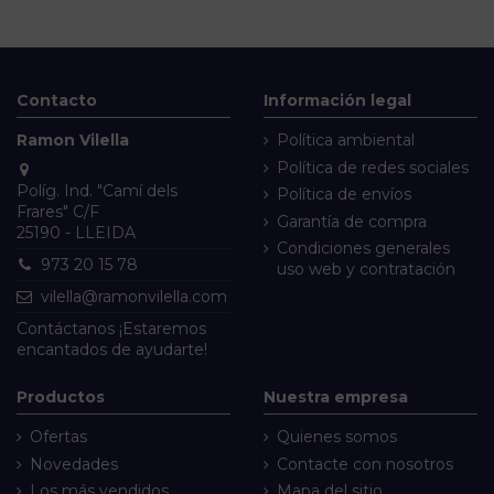
Contacto
Información legal
Ramon Vilella
Política ambiental
Política de redes sociales
Políg. Ind. "Camí dels
Política de envíos
Frares" C/F
Garantía de compra
25190 - LLEIDA
Condiciones generales
973 20 15 78
uso web y contratación
vilella@ramonvilella.com
Contáctanos
¡Estaremos
encantados de ayudarte!
Productos
Nuestra empresa
Ofertas
Quienes somos
Novedades
Contacte con nosotros
Los más vendidos
Mapa del sitio