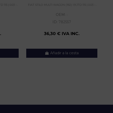
15 | 0.03 -...
FIAT STILO MULTI WAGON (192) 1.9 JTD 115 | 0.03 -...
FIAT
OEM:
-
ID:
782557
.
36,30 € IVA INC.
Añadir a la cesta