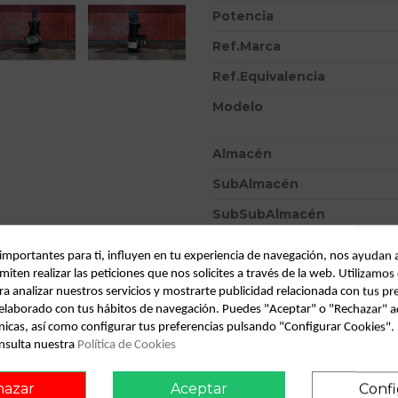
Potencia
Ref.Marca
Ref.Equivalencia
Modelo
Almacén
SubAlmacén
SubSubAlmacén
ID:
782560
 importantes para ti, influyen en tu experiencia de navegación, nos ayudan 
miten realizar las peticiones que nos solicites a través de la web. Utilizamos
Fecha disponible:
2022-04-06
ra analizar nuestros servicios y mostrarte publicidad relacionada con tus pr
l elaborado con tus hábitos de navegación. Puedes "Aceptar" o "Rechazar" a
nicas, así como configurar tus preferencias pulsando "Configurar Cookies"
Descripción
nsulta nuestra
Política de Cookies
Recambio de conmutador de arra
hazar
Aceptar
Confi
- ... 1.9 jtd 115 | 0.03 - ...