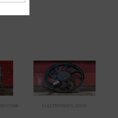
81011398
ELECTROVENTILADOR
D