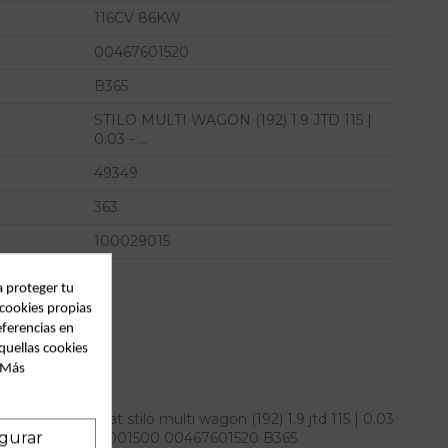
116CV 86KW
00467601520
B365
STILO MULTI WAGON (192) 1.9 JTD 115 |
0.03 - ...
49349
363
100029015
a proteger tu
 cookies propias
eferencias en
quellas cookies
. Más
nque para fiat stilo multi wagon (192) 1.9 jtd 115 | 0.03
gurar
 referencia OEM IAM 61001500 00467601520 B365