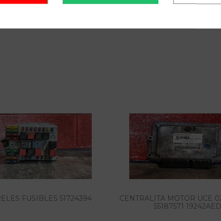
RELES FUSIBLES 51724394
CENTRALITA MOTOR UCE 02
55187571 19242AE