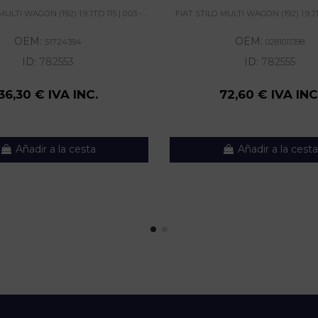
ULTI WAGON (192) 1.9 JTD 115 | 0.03 -...
FIAT STILO MULTI WAGON (192) 1.9 JTD 1
OEM:
OEM:
51724394
0281011398
ID:
782553
ID:
782555
36,30 € IVA INC.
72,60 € IVA INC
Añadir a la cesta
Añadir a la cesta