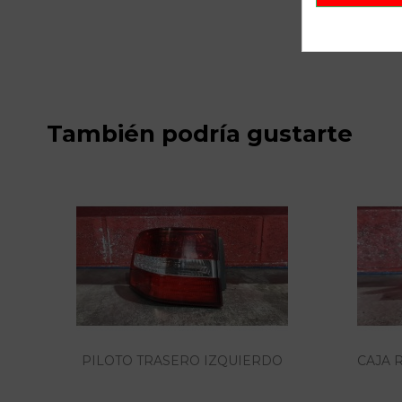
También podría gustarte
PILOTO TRASERO IZQUIERDO
CAJA 