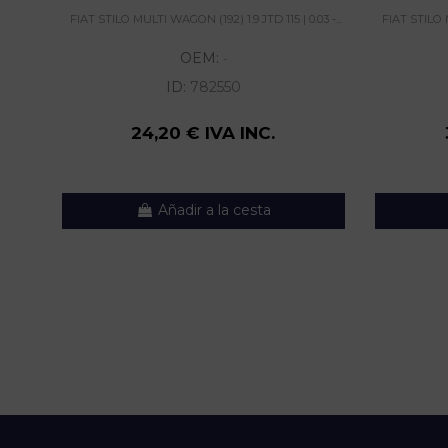
FIAT STILO MULTI WAGON (192) 1.9 JTD 115 | 0.03 -...
FIAT STILO M
OEM:
-
ID:
782550
24,20 € IVA INC.
Añadir a la cesta