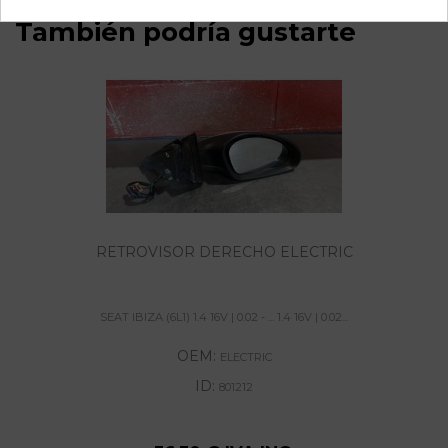
También podría gustarte
RETROVISOR DERECHO ELECTRIC
SEAT IBIZA (6L1) 1.4 16V | 0.02 - ... 1.4 16V | 0.02...
OEM:
ELECTRIC
ID:
801212