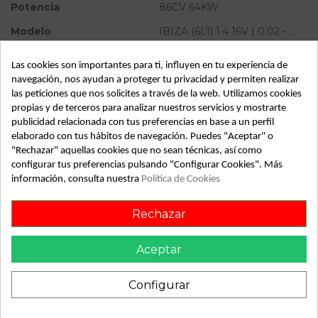
Potencia
86CV 64KW
Modelo
IBIZA (6L1) 1.4 16V | 0.02 - ...
Tipo vehículo
Turismo
Las cookies son importantes para ti, influyen en tu experiencia de
Almacén
49349
navegación, nos ayudan a proteger tu privacidad y permiten realizar
las peticiones que nos solicites a través de la web. Utilizamos cookies
SubAlmacén
383
propias y de terceros para analizar nuestros servicios y mostrarte
publicidad relacionada con tus preferencias en base a un perfil
SubSubAlmacén
100029807
elaborado con tus hábitos de navegación. Puedes "Aceptar" o
"Rechazar" aquellas cookies que no sean técnicas, así como
ID:
788084
configurar tus preferencias pulsando "Configurar Cookies". Más
Fecha disponible:
2022-04-06
información, consulta nuestra
Política de Cookies
Rechazar
Descripción
Aceptar
Recambio de maneta capot para seat ibiza (6l1) 1.4 16v |
0.02 - ... 1.4 16v | 0.02 - ... referencia OEM IAM
Configurar