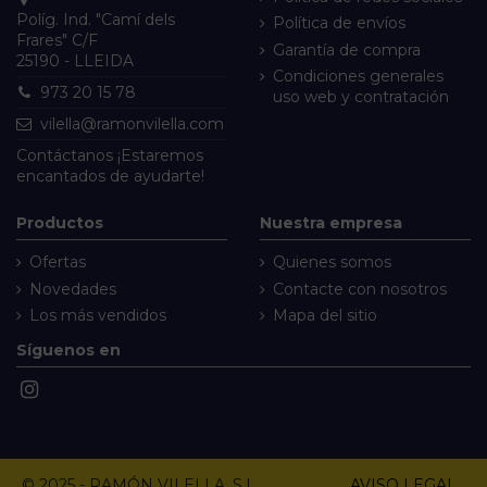
Políg. Ind. "Camí dels
Política de envíos
Frares" C/F
Garantía de compra
25190 - LLEIDA
Condiciones generales
973 20 15 78
uso web y contratación
vilella@ramonvilella.com
Contáctanos
¡Estaremos
encantados de ayudarte!
Productos
Nuestra empresa
Ofertas
Quienes somos
Novedades
Contacte con nosotros
Los más vendidos
Mapa del sitio
Síguenos en
© 2025 - RAMÓN VILELLA, S.L.
AVISO LEGAL