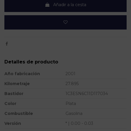
Añadir a la cesta
Detalles de producto
Año fabricación
2001
Kilometraje
27.895
Bastidor
1C3ESN6C11D117034
Color
Plata
Combustible
Gasolina
Versión
* | 0.00 - 0.03