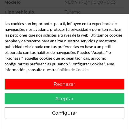
Modelo
NEON (PL) * | 0.00 - 0.03
Tipo vehículo
Turismo
Almacén
49349
Las cookies son importantes para ti, influyen en tu experiencia de
navegación, nos ayudan a proteger tu privacidad y permiten realizar
SubAlmacén
359
las peticiones que nos solicites a través de la web. Utilizamos cookies
SubSubAlmacén
100028913
propias y de terceros para analizar nuestros servicios y mostrarte
publicidad relacionada con tus preferencias en base a un perfil
elaborado con tus hábitos de navegación. Puedes "Aceptar" o
ID:
798722
"Rechazar" aquellas cookies que no sean técnicas, así como
Fecha disponible:
2022-04-06
configurar tus preferencias pulsando "Configurar Cookies". Más
información, consulta nuestra
Política de Cookies
Descripción
Rechazar
Recambio de amortiguador delantero derecho para chrysler
neon (pl) | 0.00 - 0.03 | 0.00 - 0.03 referencia OEM IAM
Aceptar
Configurar
También podría gustarte