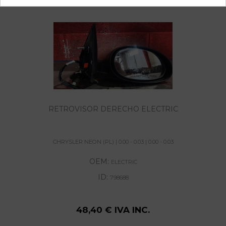
RETROVISOR DERECHO ELECTRIC
CHRYSLER NEON (PL) | 0.00 - 0.03 | 0.00 - 0.03
OEM:
ELECTRIC
ID:
798688
48,40 € IVA INC.