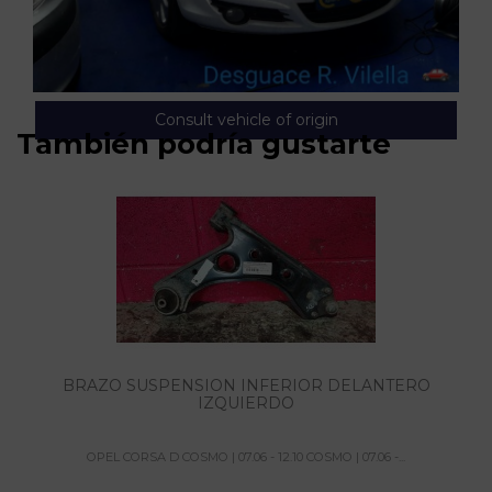
Consult vehicle of origin
También podría gustarte
BRAZO SUSPENSION INFERIOR DELANTERO
IZQUIERDO
OPEL CORSA D COSMO | 07.06 - 12.10 COSMO | 07.06 -...