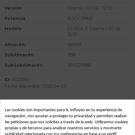
Versión
Cosmo | 07.06 - 12.10
Potencia
80CV 59KW
Modelo
CORSA D Cosmo | 07.06 -
12.10
Almacén
49349
SubAlmacén
386
SubSubAlmacén
100029966
ID:
800380
Fecha disponible:
2022-04-06
Descripción
Las cookies son importantes para ti, influyen en tu experiencia de
navegación, nos ayudan a proteger tu privacidad y permiten realizar
Recambio de condensador radiador aire acondicionado para
las peticiones que nos solicites a través de la web. Utilizamos cookies
opel corsa d cosmo | 07.06 - 12.10 cosmo | 07.06 - 12.10
propias y de terceros para analizar nuestros servicios y mostrarte
referencia OEM IAM
publicidad relacionada con tus preferencias en base a un perfil