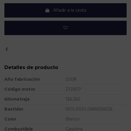
Añadir a la cesta
Detalles de producto
Año fabricación
2008
Código motor
Z12XEP
Kilometraje
136.260
Bastidor
W0L0SDL0886056126
Color
Blanco
Combustible
Gasolina