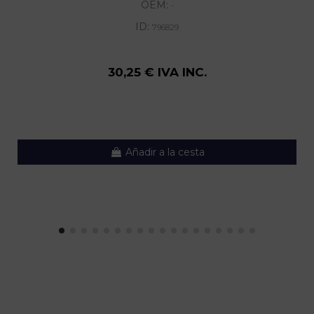
OEM:
-
ID:
796829
30,25 € IVA INC.
Añadir a la cesta