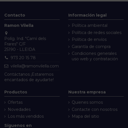
Contacto
Información legal
Ramon Vilella
Política ambiental
Política de redes sociales
Políg. Ind. "Camí dels
Política de envíos
Frares" C/F
Garantía de compra
25190 - LLEIDA
Condiciones generales
973 20 15 78
uso web y contratación
vilella@ramonvilella.com
Contáctanos
¡Estaremos
encantados de ayudarte!
Productos
Nuestra empresa
Ofertas
Quienes somos
Novedades
Contacte con nosotros
Los más vendidos
Mapa del sitio
Síguenos en