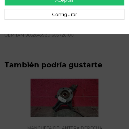
Aceptar
Descripción
Configurar
Recambio de centralita airbag para citroen c4 berlina
collection | 06.04 - 12.08 collection | 06.04 - 12.08 referencia
OEM IAM 9662643980 603726100
También podría gustarte
MANGUETA DELANTERA DERECHA