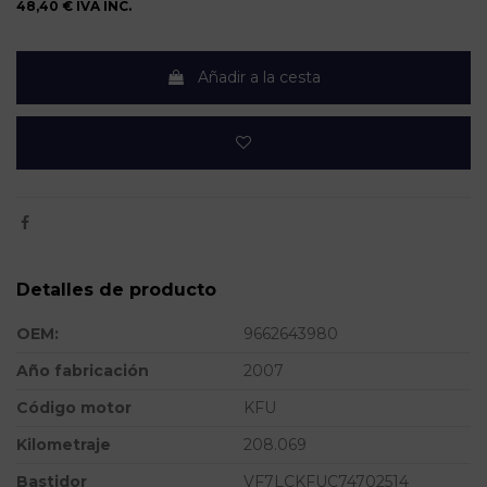
48,40 €
IVA INC.
Añadir a la cesta
Detalles de producto
OEM:
9662643980
Año fabricación
2007
Código motor
KFU
Kilometraje
208.069
Bastidor
VF7LCKFUC74702514