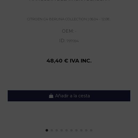
CITROEN C4 BERLINA COLLECTION | 06.04 - 12.08...
OEM:
-
ID:
797094
48,40 € IVA INC.
Añadir a la cesta