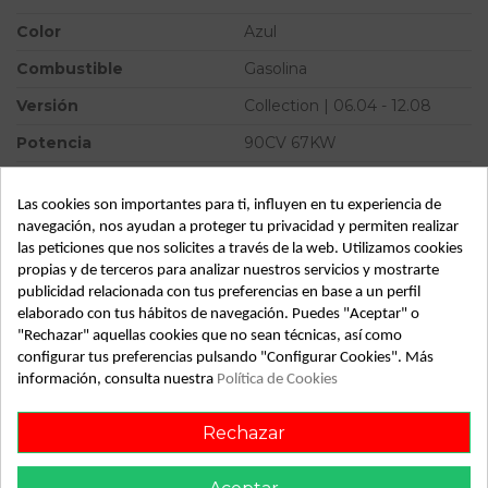
Color
Azul
Combustible
Gasolina
Versión
Collection | 06.04 - 12.08
Potencia
90CV 67KW
Ref.Marca
603726100
Las cookies son importantes para ti, influyen en tu experiencia de
Modelo
C4 BERLINA Collection |
navegación, nos ayudan a proteger tu privacidad y permiten realizar
06.04 - 12.08
las peticiones que nos solicites a través de la web. Utilizamos cookies
propias y de terceros para analizar nuestros servicios y mostrarte
Tipo vehículo
Turismo
publicidad relacionada con tus preferencias en base a un perfil
Almacén
49349
elaborado con tus hábitos de navegación. Puedes "Aceptar" o
"Rechazar" aquellas cookies que no sean técnicas, así como
SubAlmacén
395
configurar tus preferencias pulsando "Configurar Cookies". Más
información, consulta nuestra
Política de Cookies
SubSubAlmacén
100030114
Rechazar
ID:
802011
Fecha disponible:
2022-04-06