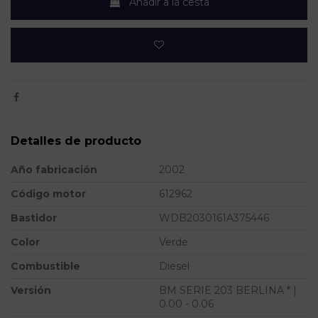
Añadir a la cesta
Detalles de producto
Año fabricación
2002
Código motor
612962
Bastidor
WDB2030161A375446
Color
Verde
Combustible
Diesel
Versión
BM SERIE 203 BERLINA * |
0.00 - 0.06