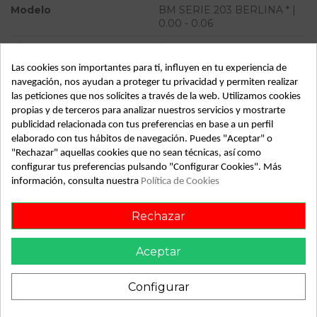
Modelo
BM SERIE 203 BERLINA * |
0.00 - 0.06
Tipo vehículo
Turismo
Las cookies son importantes para ti, influyen en tu experiencia de
Almacén
49349
navegación, nos ayudan a proteger tu privacidad y permiten realizar
SubAlmacén
382
las peticiones que nos solicites a través de la web. Utilizamos cookies
propias y de terceros para analizar nuestros servicios y mostrarte
SubSubAlmacén
100030020
publicidad relacionada con tus preferencias en base a un perfil
elaborado con tus hábitos de navegación. Puedes "Aceptar" o
ID:
802198
"Rechazar" aquellas cookies que no sean técnicas, así como
configurar tus preferencias pulsando "Configurar Cookies". Más
Fecha disponible:
2022-04-06
información, consulta nuestra
Política de Cookies
Rechazar
Descripción
Recambio de rejilla delantera para mercedes bm serie 203
Aceptar
berlina | 0.00 - 0.06 bm serie 203 berlina | 0.00 - 0.06
referencia OEM IAM
Configurar