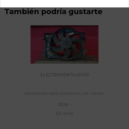
También podría gustarte
ELECTROVENTILADOR
MERCEDES BM SERIE 203 BERLINA | 0.00 - 0.06 BM...
OEM:
-
ID:
797195