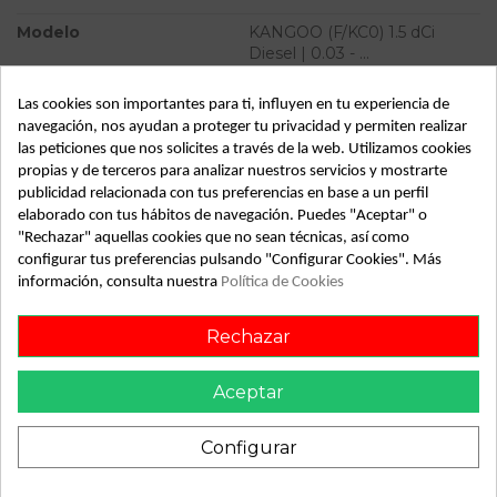
Modelo
KANGOO (F/KC0) 1.5 dCi
Diesel | 0.03 - ...
Tipo vehículo
Furgoneta
Las cookies son importantes para ti, influyen en tu experiencia de
navegación, nos ayudan a proteger tu privacidad y permiten realizar
Almacén
49349
las peticiones que nos solicites a través de la web. Utilizamos cookies
SubAlmacén
373
propias y de terceros para analizar nuestros servicios y mostrarte
publicidad relacionada con tus preferencias en base a un perfil
SubSubAlmacén
100029483
elaborado con tus hábitos de navegación. Puedes "Aceptar" o
"Rechazar" aquellas cookies que no sean técnicas, así como
ID:
803929
configurar tus preferencias pulsando "Configurar Cookies". Más
Fecha disponible:
2022-04-06
información, consulta nuestra
Política de Cookies
Rechazar
Descripción
Aceptar
Recambio de anillo airbag para renault kangoo (f/kc0) 1.5 dci
diesel | 0.03 - ... 1.5 dci diesel | 0.03 - ... referencia OEM IAM
Configurar