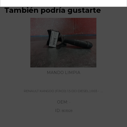
También podría gustarte
MANDO LIMPIA
RENAULT KANGOO (F/KC0) 1.5 DCI DIESEL | 0.03 - ......
OEM:
-
ID:
803928