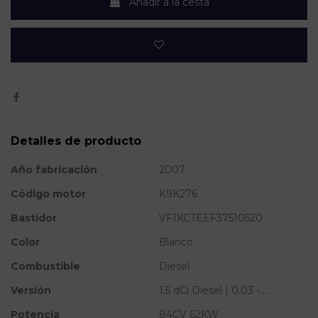
Añadir a la cesta
Detalles de producto
Año fabricación
2007
Código motor
K9K276
Bastidor
VF1KCTEEF37510520
Color
Blanco
Combustible
Diesel
Versión
1.5 dCi Diesel | 0.03 - ...
Potencia
84CV 62KW