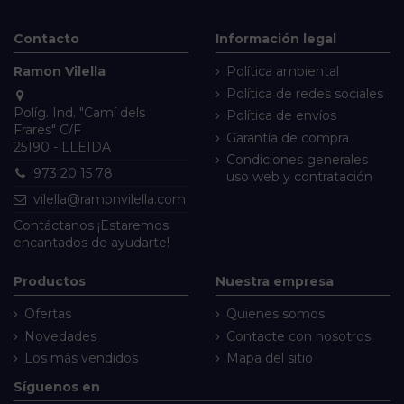
Contacto
Información legal
Ramon Vilella
Política ambiental
Política de redes sociales
Políg. Ind. "Camí dels
Política de envíos
Frares" C/F
Garantía de compra
25190 - LLEIDA
Condiciones generales
973 20 15 78
uso web y contratación
vilella@ramonvilella.com
Contáctanos
¡Estaremos
encantados de ayudarte!
Productos
Nuestra empresa
Ofertas
Quienes somos
Novedades
Contacte con nosotros
Los más vendidos
Mapa del sitio
Síguenos en