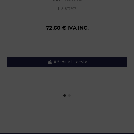
ID:
807597
72,60 € IVA INC.
Añadir a la cesta