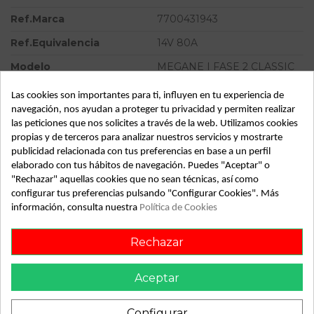
Ref.Marca
7700431943
Ref.Equivalencia
14V 80A
Modelo
MEGANE I FASE 2 CLASSIC
(LA..)
Las cookies son importantes para ti, influyen en tu experiencia de
Tipo vehículo
Turismo
navegación, nos ayudan a proteger tu privacidad y permiten realizar
las peticiones que nos solicites a través de la web. Utilizamos cookies
Almacén
49349
propias y de terceros para analizar nuestros servicios y mostrarte
SubAlmacén
370
publicidad relacionada con tus preferencias en base a un perfil
elaborado con tus hábitos de navegación. Puedes "Aceptar" o
SubSubAlmacén
100029704
"Rechazar" aquellas cookies que no sean técnicas, así como
configurar tus preferencias pulsando "Configurar Cookies". Más
información, consulta nuestra
Política de Cookies
ID:
807598
Fecha disponible:
2022-04-06
Rechazar
Descripción
Aceptar
Recambio de alternador para renault megane i fase 2
Configurar
classic (la..) 1.9 dci diesel cat referencia OEM IAM A13VI252