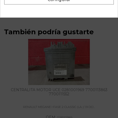
7700431943 14V 80A
También podría gustarte
CENTRALITA MOTOR UCE 0281001969 7700113863
7700111552
RENAULT MEGANE I FASE 2 CLASSIC (LA..) 1.9 DCI...
OEM:
0281001969