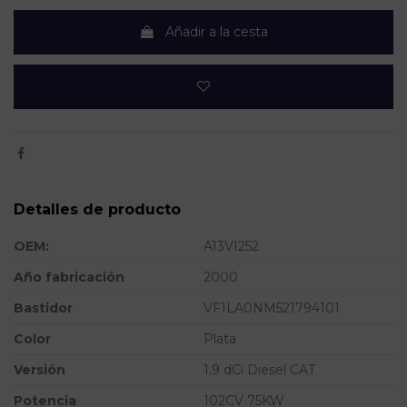
Añadir a la cesta
Detalles de producto
OEM:
A13VI252
Año fabricación
2000
Bastidor
VF1LA0NM521794101
Color
Plata
Versión
1.9 dCi Diesel CAT
Potencia
102CV 75KW