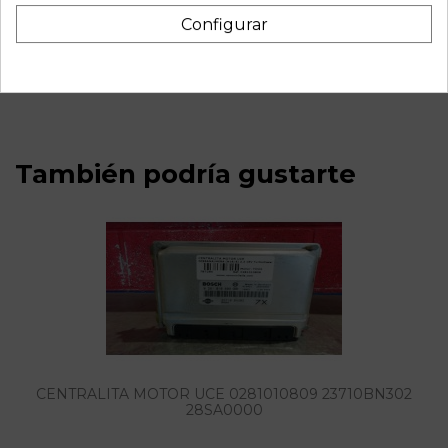
Configurar
Recambio de cuadro instrumentos para nissan almera
(n16/e) 2.2 16v turbodiesel cat | 0.00 - ... 2.2 16v turbodiesel
cat | 0.00 - ... referencia OEM IAM BM514 1352498
También podría gustarte
CENTRALITA MOTOR UCE 0281010809 23710BN302
28SA0000