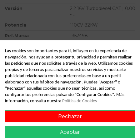
Versión
2.2 16V Turbodiesel CAT | 0.00
- ...
Potencia
110CV 82KW
Ref.Marca
1352498
Modelo
ALMERA (N16/E) 2.2 16V
Las cookies son importantes para ti, influyen en tu experiencia de
Turbodiesel CAT | 0.00 - ...
navegación, nos ayudan a proteger tu privacidad y permiten realizar
Tipo vehículo
Turismo
las peticiones que nos solicites a través de la web. Utilizamos cookies
propias y de terceros para analizar nuestros servicios y mostrarte
Almacén
49349
publicidad relacionada con tus preferencias en base a un perfil
elaborado con tus hábitos de navegación. Puedes "Aceptar" o
SubAlmacén
383
"Rechazar" aquellas cookies que no sean técnicas, así como
SubSubAlmacén
100029794
configurar tus preferencias pulsando "Configurar Cookies". Más
información, consulta nuestra
Política de Cookies
ID:
811102
Rechazar
Fecha disponible:
2022-04-08
Aceptar
Descripción