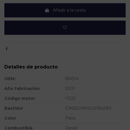
Añadir a la cesta
Detalles de producto
OEM:
BM514
Año fabricación
2001
Código motor
YD22
Bastidor
SJNBDAN16U0184289
Color
Plata
Combustible
Diesel