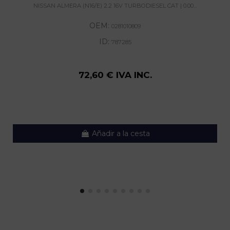
NISSAN ALMERA (N16/E) 2.2 16V TURBODIESEL CAT | 0.00...
OEM:
0281010809
ID:
787285
72,60 € IVA INC.
Añadir a la cesta