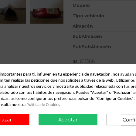
Modelo
Tipo vehículo
Almacén
SubAlmacén
SubSubAlmacén
ID:
811388
Fecha disponible:
2022-04-19
 importantes para ti, influyen en tu experiencia de navegación, nos ayudan 
miten realizar las peticiones que nos solicites a través de la web. Utilizamos
ra analizar nuestros servicios y mostrarte publicidad relacionada con tus pr
Descripción
l elaborado con tus hábitos de navegación. Puedes "Aceptar" o "Rechazar" a
nicas, así como configurar tus preferencias pulsando "Configurar Cookies"
Recambio de piloto trasero izqu
nsulta nuestra
Política de Cookies
0.00 - 0.03 referencia OEM 
hazar
Aceptar
Confi