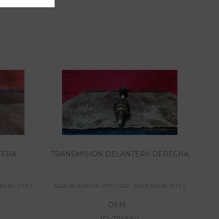
TERA
TRANSMISION DELANTERA DERECHA
S RG (FH) |...
SUZUKI IGNIS RG (FH) | 0.00 - 0.03 IGNIS RG (FH) |...
SUZU
OEM:
-