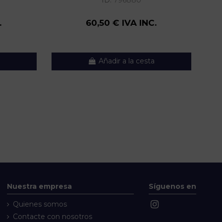
ID:
796880
.
60,50 € IVA INC.
Añadir a la cesta
Nuestra empresa
Síguenos en
Quienes somos
Contacte con nosotros