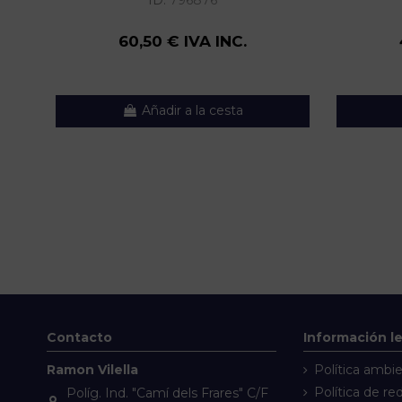
ID:
796876
60,50 € IVA INC.
Añadir a la cesta
Contacto
Información l
Ramon Vilella
Política ambie
Política de re
Políg. Ind. "Camí dels Frares" C/F