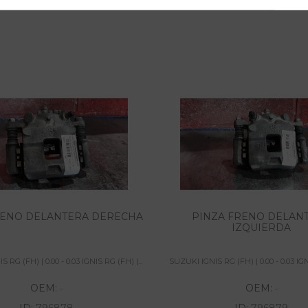
RENO DELANTERA DERECHA
PINZA FRENO DELAN
IZQUIERDA
 RG (FH) | 0.00 - 0.03 IGNIS RG (FH) |...
SUZUKI IGNIS RG (FH) | 0.00 - 0.03 IGNI
OEM:
OEM:
-
-