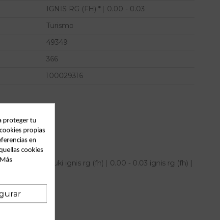
IGNIS RG (FH) * | 0.00 - 0.03
Turismo
49349
366
100029316
a proteger tu
 cookies propias
eferencias en
quellas cookies
. Más
ierdo para suzuki ignis rg (fh) | 0.00 - 0.03 ignis rg (fh) |
IAM
gurar