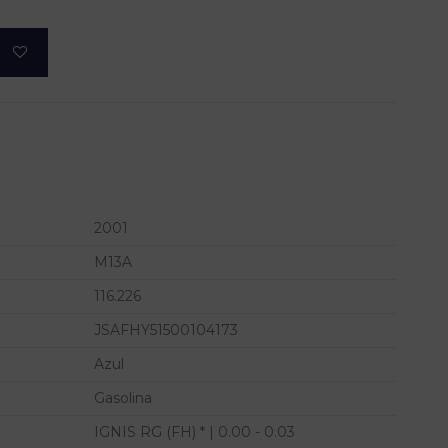
2001
M13A
116.226
JSAFHY51500104173
Azul
Gasolina
IGNIS RG (FH) * | 0.00 - 0.03