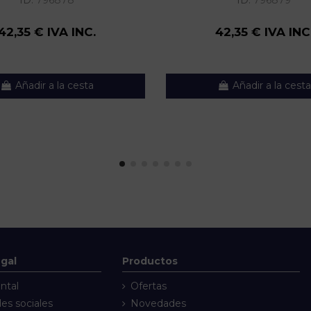
ID:
796878
ID:
796879
42,35 € IVA INC.
42,35 € IVA INC
Añadir a la cesta
Añadir a la cesta
egal
Productos
ntal
Ofertas
des sociales
Novedades