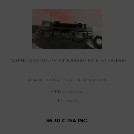
POTENCIOMETRO PEDAL 8200002904 6PV00811900
RENAULT LAGUNA II (BG0) | 0.01 - 0.07 | 0.01 - 0.07
OEM:
8200002904
ID:
799229
36,30 € IVA INC.