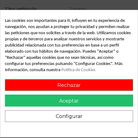
Tipo vehículo
Turismo
Almacén
49349
Las cookies son importantes para ti, influyen en tu experiencia de
navegación, nos ayudan a proteger tu privacidad y permiten realizar
SubAlmacén
367
las peticiones que nos solicites a través de la web. Utilizamos cookies
propias y de terceros para analizar nuestros servicios y mostrarte
SubSubAlmacén
100029341
publicidad relacionada con tus preferencias en base a un perfil
elaborado con tus hábitos de navegación. Puedes "Aceptar" o
ID:
811402
"Rechazar" aquellas cookies que no sean técnicas, así como
Fecha disponible:
2022-04-19
configurar tus preferencias pulsando "Configurar Cookies". Más
información, consulta nuestra
Política de Cookies
Descripción
Rechazar
Recambio de piloto trasero derecho para renault laguna ii
Aceptar
(bg0) | 0.01 - 0.07 | 0.01 - 0.07 referencia OEM IAM
Configurar
También podría gustarte