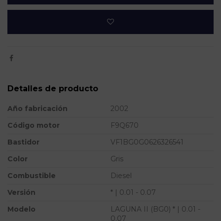
Detalles de producto
Año fabricación
2002
Código motor
F9Q670
Bastidor
VF1BG0G0626326541
Color
Gris
Combustible
Diesel
Versión
* | 0.01 - 0.07
Modelo
LAGUNA II (BG0) * | 0.01 -
0.07