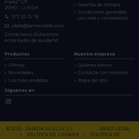
Frares" C/F
Garantía de compra
25190 - LLEIDA
Condiciones generales
973 20 15 78
uso web y contratación
vilella@ramonvilella.com
Contáctanos
¡Estaremos
encantados de ayudarte!
Productos
Nuestra empresa
Ofertas
Quienes somos
Novedades
Contacte con nosotros
Los más vendidos
Mapa del sitio
Síguenos en
© 2025 - RAMÓN VILELLA, S.L.
AVISO LEGAL
|
POLÍTICA DE COOKIES
|
POLÍTICA DE