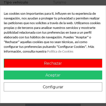
Tipo vehículo
Turismo
Almacén
49349
Las cookies son importantes para ti, influyen en tu experiencia de
SubAlmacén
362
navegación, nos ayudan a proteger tu privacidad y permiten realizar
las peticiones que nos solicites a través de la web. Utilizamos cookies
SubSubAlmacén
100028998
propias y de terceros para analizar nuestros servicios y mostrarte
publicidad relacionada con tus preferencias en base a un perfil
elaborado con tus hábitos de navegación. Puedes "Aceptar" o
ID:
811475
"Rechazar" aquellas cookies que no sean técnicas, así como
Fecha disponible:
2022-04-19
configurar tus preferencias pulsando "Configurar Cookies". Más
información, consulta nuestra
Política de Cookies
Descripción
Rechazar
Recambio de elevalunas trasero derecho para toyota corolla
(e12) | 0.02 - 0.07 | 0.02 - 0.07 referencia OEM IAM
Aceptar
Configurar
También podría gustarte