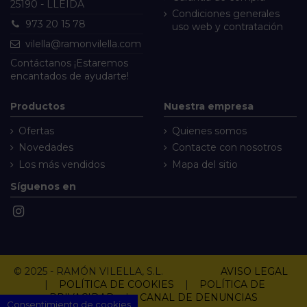
25190 - LLEIDA
Condiciones generales
973 20 15 78
uso web y contratación
vilella@ramonvilella.com
Contáctanos
¡Estaremos
encantados de ayudarte!
Productos
Nuestra empresa
Ofertas
Quienes somos
Novedades
Contacte con nosotros
Los más vendidos
Mapa del sitio
Síguenos en
© 2025 - RAMÓN VILELLA, S.L.
AVISO LEGAL
|
POLÍTICA DE COOKIES
|
POLÍTICA DE
PRIVACIDAD
|
CANAL DE DENUNCIAS
Consentimiento de cookies