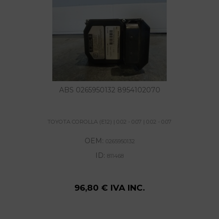
ABS 0265950132 8954102070
TOYOTA COROLLA (E12) | 0.02 - 0.07 | 0.02 - 0.07
OEM:
0265950132
ID:
811468
96,80 € IVA INC.