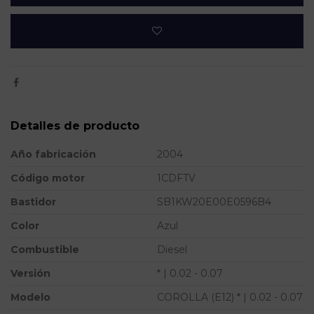
Detalles de producto
Año fabricación
2004
Código motor
1CDFTV
Bastidor
SB1KW20E00E0596B4
Color
Azul
Combustible
Diesel
Versión
* | 0.02 - 0.07
Modelo
COROLLA (E12) * | 0.02 - 0.07