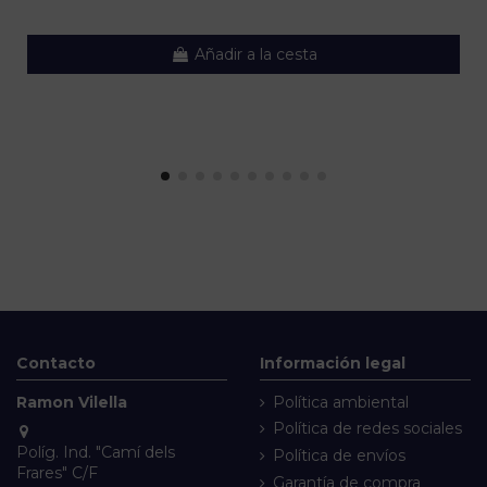
Añadir a la cesta
Contacto
Información legal
Ramon Vilella
Política ambiental
Política de redes sociales
Políg. Ind. "Camí dels
Política de envíos
Frares" C/F
Garantía de compra