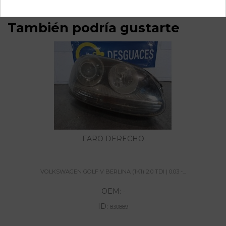
También podría gustarte
FARO DERECHO
VOLKSWAGEN GOLF V BERLINA (1K1) 2.0 TDI | 0.03 -...
OEM:
-
ID:
830889