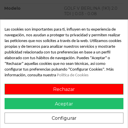
Modelo
GOLF V BERLINA (1K1) 2.0
TDI | 0.03 - 0.08
Tipo vehículo
Turismo
Las cookies son importantes para ti, influyen en tu experiencia de
Almacén
49349
navegación, nos ayudan a proteger tu privacidad y permiten realizar
las peticiones que nos solicites a través de la web. Utilizamos cookies
SubAlmacén
368
propias y de terceros para analizar nuestros servicios y mostrarte
SubSubAlmacén
100029365
publicidad relacionada con tus preferencias en base a un perfil
elaborado con tus hábitos de navegación. Puedes "Aceptar" o
"Rechazar" aquellas cookies que no sean técnicas, así como
ID:
811783
configurar tus preferencias pulsando "Configurar Cookies". Más
Fecha disponible:
2022-04-25
información, consulta nuestra
Política de Cookies
Rechazar
Descripción
Recambio de piloto porton derecho para volkswagen golf v
Aceptar
berlina (1k1) 2.0 tdi | 0.03 - 0.08 2.0 tdi | 0.03 - 0.08
referencia OEM IAM
Configurar