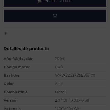
Añadir a la cesta
Detalles de producto
Año fabricación
2004
Código motor
BKD
Bastidor
WVWZZZ1KZ5B055179
Color
Azul
Combustible
Diesel
Versión
2.0 TDI | 0.03 - 0.08
Potencia
140CV 104KW