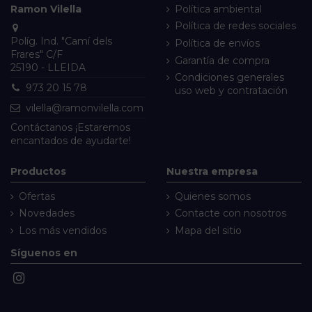
Ramon Vilella
Política ambiental
Política de redes sociales
Políg. Ind. "Camí dels
Política de envíos
Frares" C/F
Garantía de compra
25190 - LLEIDA
Condiciones generales
973 20 15 78
uso web y contratación
vilella@ramonvilella.com
Contáctanos
¡Estaremos
encantados de ayudarte!
Productos
Nuestra empresa
Ofertas
Quienes somos
Novedades
Contacte con nosotros
Los más vendidos
Mapa del sitio
Síguenos en