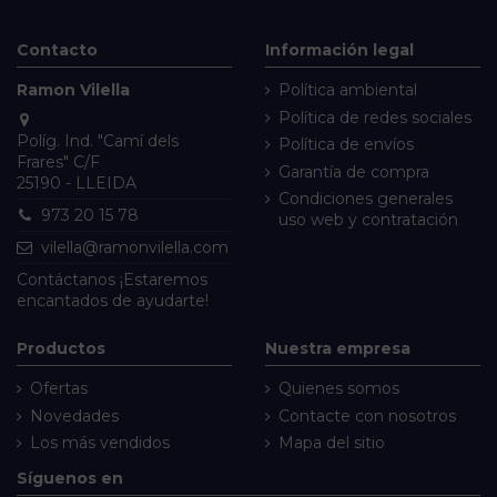
Contacto
Información legal
Ramon Vilella
Política ambiental
Política de redes sociales
Políg. Ind. "Camí dels
Política de envíos
Frares" C/F
Garantía de compra
25190 - LLEIDA
Condiciones generales
973 20 15 78
uso web y contratación
vilella@ramonvilella.com
Contáctanos
¡Estaremos
encantados de ayudarte!
Productos
Nuestra empresa
Ofertas
Quienes somos
Novedades
Contacte con nosotros
Los más vendidos
Mapa del sitio
Síguenos en