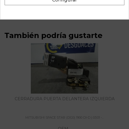
mitsubishi space star (dg0) 1900 di-d | 03.01 - 12.05 1900 di-
d | 03.01 - 12.05 referencia OEM IAM
También podría gustarte
CERRADURA PUERTA DELANTERA IZQUIERDA
MITSUBISHI SPACE STAR (DG0) 1900 DI-D | 03.01 -...
OEM: