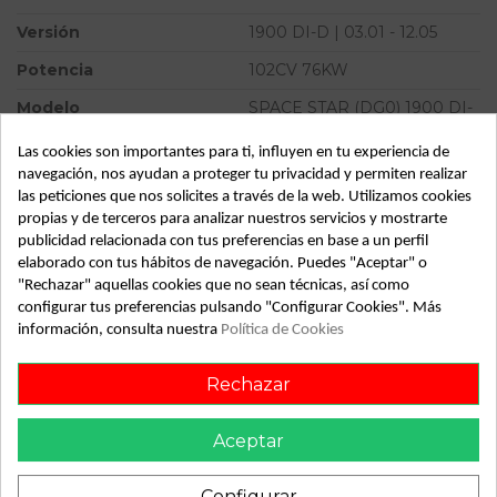
Versión
1900 DI-D | 03.01 - 12.05
Potencia
102CV 76KW
Modelo
SPACE STAR (DG0) 1900 DI-
D | 03.01 - 12.05
Las cookies son importantes para ti, influyen en tu experiencia de
Tipo vehículo
Turismo
navegación, nos ayudan a proteger tu privacidad y permiten realizar
las peticiones que nos solicites a través de la web. Utilizamos cookies
Almacén
49349
propias y de terceros para analizar nuestros servicios y mostrarte
SubAlmacén
359
publicidad relacionada con tus preferencias en base a un perfil
elaborado con tus hábitos de navegación. Puedes "Aceptar" o
SubSubAlmacén
100028918
"Rechazar" aquellas cookies que no sean técnicas, así como
configurar tus preferencias pulsando "Configurar Cookies". Más
información, consulta nuestra
Política de Cookies
ID:
811934
Fecha disponible:
2022-04-27
Rechazar
Descripción
Aceptar
Recambio de cerradura puerta delantera derecha para
Configurar