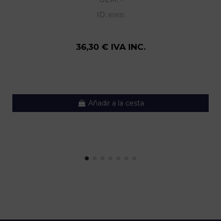
-
ID:
811935
36,30 € IVA INC.
Añadir a la cesta