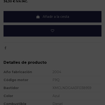
36,30 €
IVA INC.
Añadir a la cesta
Detalles de producto
Año fabricación
2004
Código motor
F9Q
Bastidor
XMCLNDG4A3F038959
Color
Azul
Combustible
Diesel