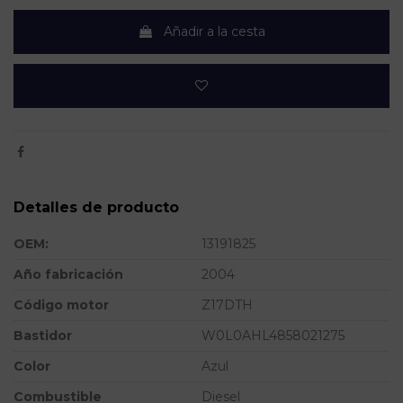
Añadir a la cesta
Detalles de producto
OEM:
13191825
Año fabricación
2004
Código motor
Z17DTH
Bastidor
W0L0AHL4858021275
Color
Azul
Combustible
Diesel