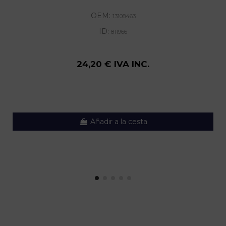
OEM:
13108463
ID:
811966
24,20 € IVA INC.
Añadir a la cesta