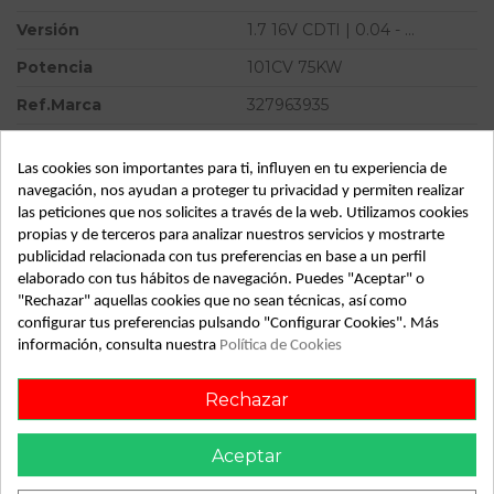
Versión
1.7 16V CDTI | 0.04 - ...
Potencia
101CV 75KW
Ref.Marca
327963935
Modelo
ASTRA H BERLINA 1.7 16V
CDTI | 0.04 - ...
Las cookies son importantes para ti, influyen en tu experiencia de
navegación, nos ayudan a proteger tu privacidad y permiten realizar
Tipo vehículo
Turismo
las peticiones que nos solicites a través de la web. Utilizamos cookies
propias y de terceros para analizar nuestros servicios y mostrarte
Almacén
49349
publicidad relacionada con tus preferencias en base a un perfil
SubAlmacén
395
elaborado con tus hábitos de navegación. Puedes "Aceptar" o
"Rechazar" aquellas cookies que no sean técnicas, así como
SubSubAlmacén
100030128
configurar tus preferencias pulsando "Configurar Cookies". Más
información, consulta nuestra
Política de Cookies
ID:
811979
Fecha disponible:
2022-04-27
Rechazar
Aceptar
Descripción