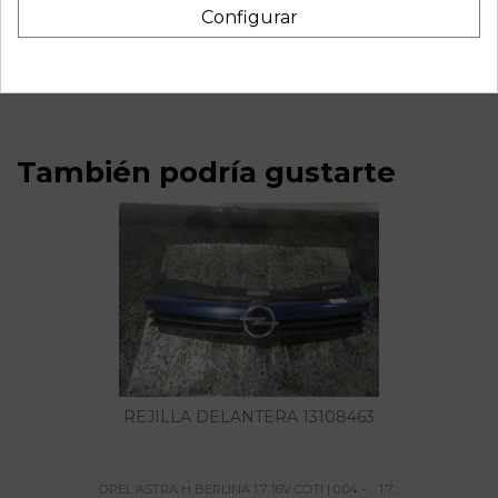
Recambio de centralita airbag para opel astra h berlina 1.7
Configurar
16v cdti | 0.04 - ... 1.7 16v cdti | 0.04 - ... referencia OEM IAM
13191825 327963935
También podría gustarte
REJILLA DELANTERA 13108463
OPEL ASTRA H BERLINA 1.7 16V CDTI | 0.04 - ... 1.7...