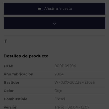
Añadir a la cesta
Detalles de producto
OEM:
0001109204
Año fabricación
2004
Bastidor
WF03XXGCD36M53036
Color
Rojo
Combustible
Diesel
Versión
Trend | 08.04 - 12.07