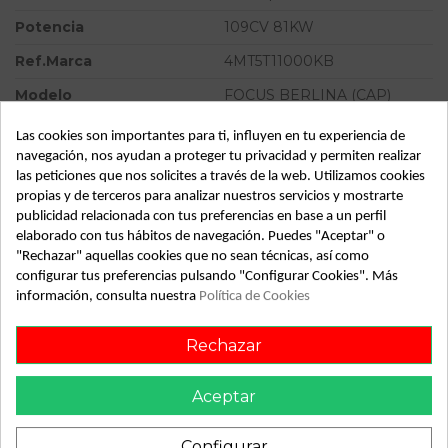
Potencia
109CV 81KW
Ref.Marca
4MT5T11000KB
Modelo
FOCUS BERLINA (CAP)
Trend | 08.04 - 12.07
Las cookies son importantes para ti, influyen en tu experiencia de
Tipo vehículo
Turismo
navegación, nos ayudan a proteger tu privacidad y permiten realizar
las peticiones que nos solicites a través de la web. Utilizamos cookies
Almacén
49349
propias y de terceros para analizar nuestros servicios y mostrarte
SubAlmacén
372
publicidad relacionada con tus preferencias en base a un perfil
elaborado con tus hábitos de navegación. Puedes "Aceptar" o
SubSubAlmacén
100029461
"Rechazar" aquellas cookies que no sean técnicas, así como
configurar tus preferencias pulsando "Configurar Cookies". Más
información, consulta nuestra
Política de Cookies
ID:
812159
Fecha disponible:
2022-04-29
Rechazar
Descripción
Aceptar
Recambio de motor arranque para ford focus berlina (cap)
Configurar
trend | 08.04 - 12.07 trend | 08.04 - 12.07 referencia OEM