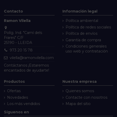
Contacto
Información legal
Ramon Vilella
Política ambiental
Política de redes sociales
Políg. Ind. "Camí dels
Política de envíos
Frares" C/F
Garantía de compra
25190 - LLEIDA
Condiciones generales
973 20 15 78
uso web y contratación
vilella@ramonvilella.com
Contáctanos
¡Estaremos
encantados de ayudarte!
Productos
Nuestra empresa
Ofertas
Quienes somos
Novedades
Contacte con nosotros
Los más vendidos
Mapa del sitio
Síguenos en