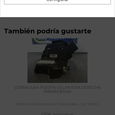
IAM 0001109204 4MT5T11000KB
También podría gustarte
CERRADURA PUERTA DELANTERA DERECHA
3M5AR21812AK
FORD FOCUS BERLINA (CAP) TREND | 08.04 - 12.07 TREND...
OEM:
3M5AR21812AK