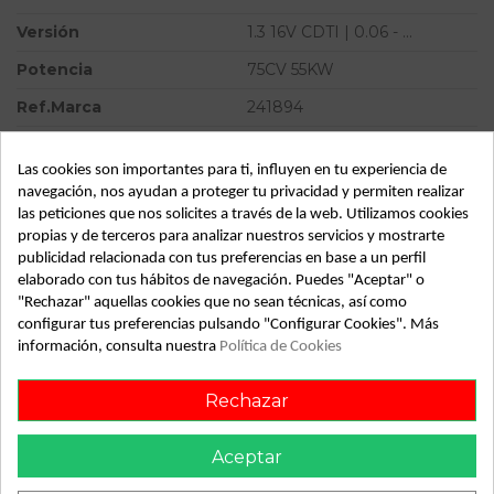
Versión
1.3 16V CDTI | 0.06 - ...
Potencia
75CV 55KW
Ref.Marca
241894
Modelo
CORSA D 1.3 16V CDTI | 0.06 -
...
Las cookies son importantes para ti, influyen en tu experiencia de
navegación, nos ayudan a proteger tu privacidad y permiten realizar
Tipo vehículo
Turismo
las peticiones que nos solicites a través de la web. Utilizamos cookies
propias y de terceros para analizar nuestros servicios y mostrarte
Almacén
49349
publicidad relacionada con tus preferencias en base a un perfil
SubAlmacén
373
elaborado con tus hábitos de navegación. Puedes "Aceptar" o
"Rechazar" aquellas cookies que no sean técnicas, así como
SubSubAlmacén
100029482
configurar tus preferencias pulsando "Configurar Cookies". Más
información, consulta nuestra
Política de Cookies
ID:
812245
Fecha disponible:
2022-04-29
Rechazar
Aceptar
Descripción