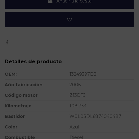
Añadir a la cesta
Detalles de producto
OEM:
13249397EB
Año fabricación
2006
Código motor
Z13DTJ
Kilometraje
108.733
Bastidor
W0L0SDL6874040487
Color
Azul
Combustible
Diesel