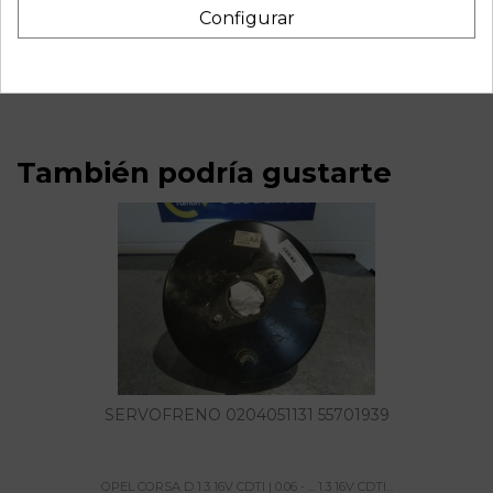
Recambio de mando luces para opel corsa d 1.3 16v cdti |
Configurar
0.06 - ... 1.3 16v cdti | 0.06 - ... referencia OEM IAM
13249397EB 241894
También podría gustarte
SERVOFRENO 0204051131 55701939
OPEL CORSA D 1.3 16V CDTI | 0.06 - ... 1.3 16V CDTI...