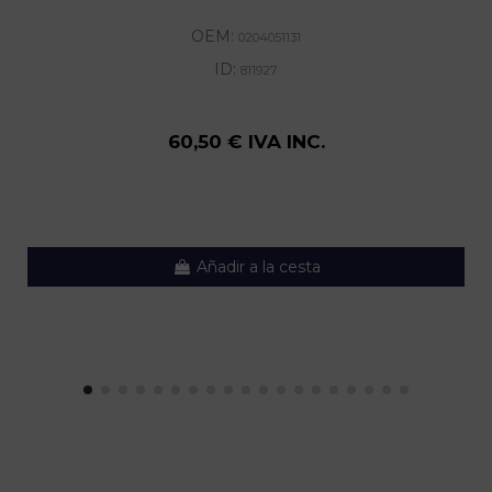
OEM:
0204051131
ID:
811927
60,50 € IVA INC.
Añadir a la cesta