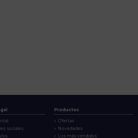
egal
Productos
ntal
Ofertas
des sociales
Novedades
víos
Los más vendidos