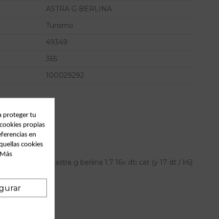
ASTRA G BERLINA
Turismo
49349
365
100029292
a proteger tu
 cookies propias
eferencias en
quellas cookies
. Más
cho para opel astra g berlina 1.7 16v dti cat (y 17 dt / lr6)
gurar