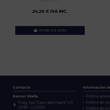
ID:
812770
24,20 € IVA INC.
Añadir a la cesta
Contacto
Información l
Ramon Vilella
Política ambie
Política de re
Políg. Ind. "Camí dels Frares" C/F
25190 - LLEIDA
Política de en