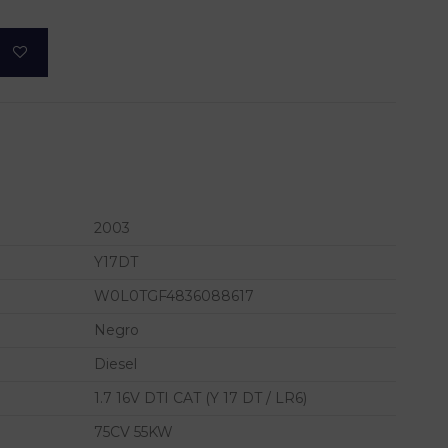
2003
Y17DT
W0L0TGF4836088617
Negro
Diesel
1.7 16V DTI CAT (Y 17 DT / LR6)
75CV 55KW