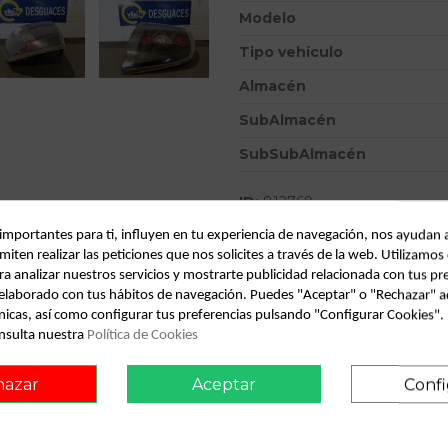
Modelo
Tipo vehículo
Almacén
SubAlmacén
SubSubAlmacén
ID:
812769
Fecha disponible:
2022-05-13
 importantes para ti, influyen en tu experiencia de navegación, nos ayudan 
miten realizar las peticiones que nos solicites a través de la web. Utilizamos
ra analizar nuestros servicios y mostrarte publicidad relacionada con tus pr
Descripción
l elaborado con tus hábitos de navegación. Puedes "Aceptar" o "Rechazar" a
nicas, así como configurar tus preferencias pulsando "Configurar Cookies"
Recambio de piloto trasero dere
nsulta nuestra
Política de Cookies
referencia OEM IAM
hazar
Aceptar
Confi