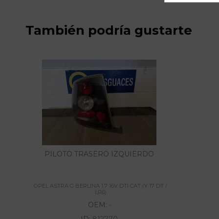
También podría gustarte
PILOTO TRASERO IZQUIERDO
OPEL ASTRA G BERLINA 1.7 16V DTI CAT (Y 17 DT /
LR6)
OEM:
-