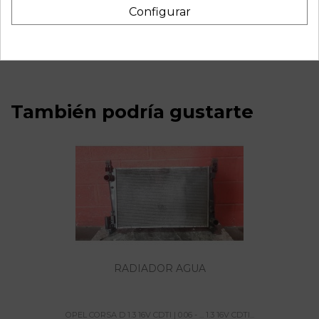
Configurar
Recambio de pinza freno delantera izquierda para opel
corsa d 1.3 16v cdti | 0.06 - ... 1.3 16v cdti | 0.06 - ... referencia
OEM IAM 0204Y01952
También podría gustarte
RADIADOR AGUA
OPEL CORSA D 1.3 16V CDTI | 0.06 - ... 1.3 16V CDTI...