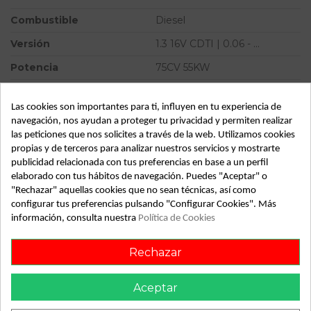
Combustible
Diesel
Versión
1.3 16V CDTI | 0.06 - ...
Potencia
75CV 55KW
Modelo
CORSA D 1.3 16V CDTI | 0.06 -
...
Las cookies son importantes para ti, influyen en tu experiencia de
navegación, nos ayudan a proteger tu privacidad y permiten realizar
Tipo vehículo
Turismo
las peticiones que nos solicites a través de la web. Utilizamos cookies
propias y de terceros para analizar nuestros servicios y mostrarte
Almacén
49349
publicidad relacionada con tus preferencias en base a un perfil
SubAlmacén
370
elaborado con tus hábitos de navegación. Puedes "Aceptar" o
"Rechazar" aquellas cookies que no sean técnicas, así como
SubSubAlmacén
100029417
configurar tus preferencias pulsando "Configurar Cookies". Más
información, consulta nuestra
Política de Cookies
ID:
812844
Fecha disponible:
2022-05-13
Rechazar
Aceptar
Descripción