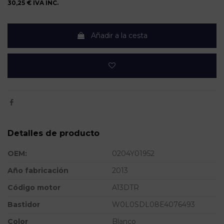
30,25 €
IVA INC.
Añadir a la cesta
Detalles de producto
OEM:
0204Y01952
Año fabricación
2013
Código motor
A13DTR
Bastidor
W0L0SDL08E4076493
Color
Blanco