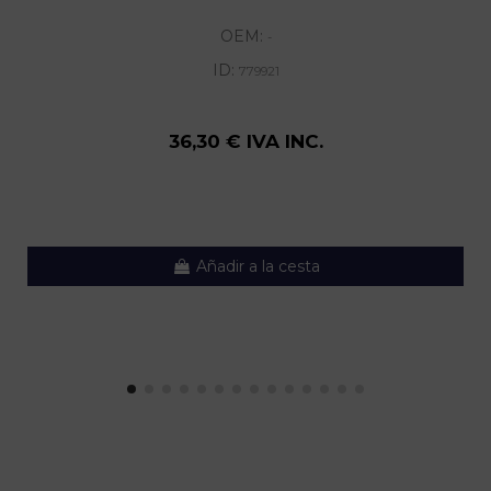
OEM:
-
ID:
779921
36,30 € IVA INC.
Añadir a la cesta