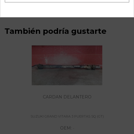
8282065D00
También podría gustarte
CARDAN DELANTERO
SUZUKI GRAND VITARA 3 PUERTAS SQ (GT)
OEM:
-