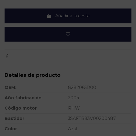
Añadir a la cesta
Detalles de producto
OEM:
8282065D00
Año fabricación
2004
Código motor
RHW
Bastidor
JSAFTB83V00200487
Color
Azul