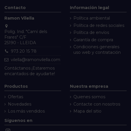
Contacto
Información legal
Ramon Vilella
Política ambiental
Política de redes sociales
Políg. Ind. "Camí dels
Política de envíos
Frares" C/F
Garantía de compra
25190 - LLEIDA
Condiciones generales
973 20 15 78
uso web y contratación
vilella@ramonvilella.com
Contáctanos
¡Estaremos
encantados de ayudarte!
Productos
Nuestra empresa
Ofertas
Quienes somos
Novedades
Contacte con nosotros
Los más vendidos
Mapa del sitio
Síguenos en