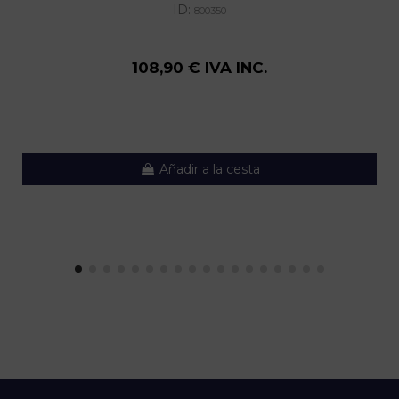
ID:
800350
108,90 € IVA INC.
Añadir a la cesta