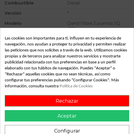
Combustible
Diesel
Versión
*
Modelo
Grand Vitara 3 puertas SQ
(GT)
Las cookies son importantes para ti, influyen en tu experiencia de
Tipo vehículo
Turismo
navegación, nos ayudan a proteger tu privacidad y permiten realizar
Almacén
49349
las peticiones que nos solicites a través de la web. Utilizamos cookies
propias y de terceros para analizar nuestros servicios y mostrarte
SubAlmacén
383
publicidad relacionada con tus preferencias en base a un perfil
elaborado con tus hábitos de navegación. Puedes "Aceptar" o
SubSubAlmacén
100029812
"Rechazar" aquellas cookies que no sean técnicas, así como
configurar tus preferencias pulsando "Configurar Cookies". Más
ID:
812954
información, consulta nuestra
Política de Cookies
Fecha disponible:
2022-05-16
Rechazar
Descripción
Aceptar
Recambio de maneta exterior delantera izquierda para
suzuki grand vitara 3 puertas sq (gt) referencia OEM IAM
Configurar